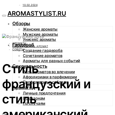
10.02.2024
AROMASTYLIST.RU
Обзоры
Женские ароматы
Мужские ароматы
Унисекс ароматы
АРОМАТЫ
Гардероб
КАК ПОДОБРАТЬ АРОМАТ
СОВЕТЫ
Создание гардероба
Сочетание ароматов
Ароматы для разных событий
Стиль
Сексуальность
Роль ароматов во влечении
Афродизиаки в парфюмерии
французский и
Парфюмерия и соблазн
Аромагид
Личные предпочтения
стиль
По сезонам
По случаям
американский