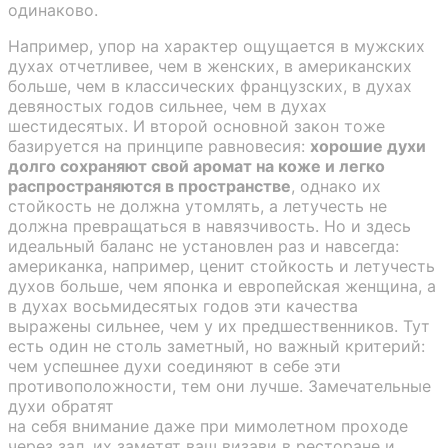
одинаково.
Например, упор на характер ощущается в мужских
духах отчетливее, чем в женских, в американских
больше, чем в классических французских, в духах
девяностых годов сильнее, чем в духах
шестидесятых. И второй основной закон тоже
базируется на принципе равновесия:
хорошие духи
долго сохраняют свой аромат на коже и легко
распространяются в пространстве
, однако их
стойкость не должна утомлять, а летучесть не
должна превращаться в навязчивость. Но и здесь
идеальный баланс не установлен раз и навсегда:
американка, например, ценит стойкость и летучесть
духов больше, чем японка и европейская женщина, а
в духах восьмидесятых годов эти качества
выражены сильнее, чем у их предшественников. Тут
есть один не столь заметный, но важный критерий:
чем успешнее духи соединяют в себе эти
противоположности, тем они лучше. Замечательные
духи обратят
на себя внимание даже при мимолетном проходе
через зал, их заметят ваш визави в ресторане и