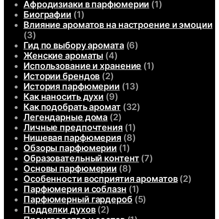
Афродизиаки в парфюмерии
(1)
Биографии
(1)
Влияние ароматов на настроение и эмоции
(3)
Гид по выбору аромата
(6)
Женские ароматы
(4)
Использование и хранение
(1)
Истории брендов
(2)
История парфюмерии
(13)
Как наносить духи
(9)
Как подобрать аромат
(32)
Легендарные дома
(2)
Личные предпочтения
(1)
Нишевая парфюмерия
(8)
Обзоры парфюмерии
(1)
Образовательный контент
(7)
Основы парфюмерии
(8)
Особенности восприятия ароматов
(2)
Парфюмерия и соблазн
(1)
Парфюмерный гардероб
(5)
Подделки духов
(2)