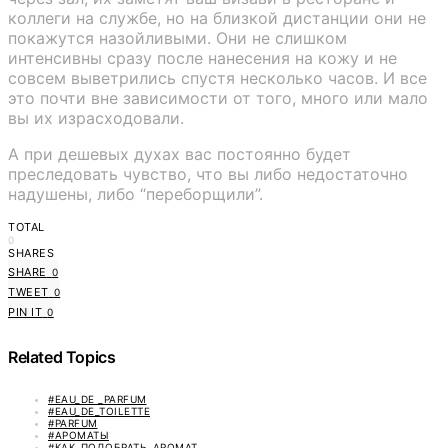
коллеги на службе, но на близкой дистанции они не
покажутся назойливыми. Они не слишком
интенсивны сразу после нанесения на кожу и не
совсем выветрились спустя несколько часов. И все
это почти вне зависимости от того, много или мало
вы их израсходовали.
А при дешевых духах вас постоянно будет
преследовать чувство, что вы либо недостаточно
надушены, либо “переборщили”.
TOTAL
0
SHARES
SHARE
0
TWEET
0
PIN IT
0
Related Topics
#EAU_DE _PARFUM
#EAU_DE_TOILETTE
#PARFUM
#АРОМАТЫ
#КАК_ПОДОБРАТЬ_АРОМАТ