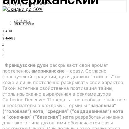
https://gftm.io/uhbkA
29.05.2017
IVAN BUDNIK
TOTAL
0
SHARES
0
0
0
Французские духи
раскрывают свой аромат
постепенно,
американские
– сразу. Согласно
французской традиции, духи должны “оживать” на
коже и лишь постепенно раскрывать свой характер.
Такой эстетике свойственна поэтизация тайны,
столь изысканно выраженная в рекламе духов
Catherine Deneuve: “Поведать – но необязательно все
и необязательно каждому”. Термины
“начальная”
(“головная”) нота, “средняя” (“сердцевинная”) нота
и “конечная” (“базисная”) нота
разработаны именно
для такого типа духов, ими обозначаются фазы
раскрытия букета. Они должны четко различаться