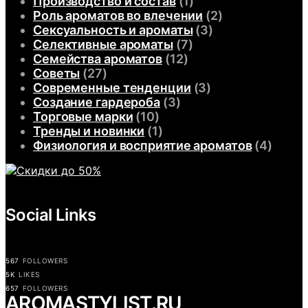
Производство и состав
(1)
Роль ароматов во влечении
(2)
Сексуальность и ароматы
(3)
Селективные ароматы
(7)
Семейства ароматов
(12)
Советы
(27)
Современные тенденции
(3)
Создание гардероба
(3)
Торговые марки
(10)
Тренды и новинки
(1)
Физиология и восприятие ароматов
(4)
Social Links
567
FOLLOWERS
5K
LIKES
657
FOLLOWERS
АROMASTYLIST.RU