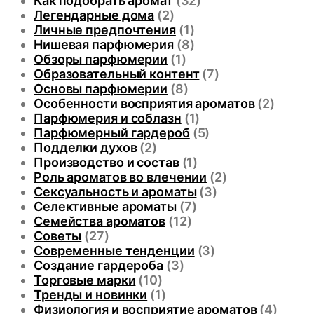
Как подобрать аромат
(32)
Легендарные дома
(2)
Личные предпочтения
(1)
Нишевая парфюмерия
(8)
Обзоры парфюмерии
(1)
Образовательный контент
(7)
Основы парфюмерии
(8)
Особенности восприятия ароматов
(2)
Парфюмерия и соблазн
(1)
Парфюмерный гардероб
(5)
Подделки духов
(2)
Производство и состав
(1)
Роль ароматов во влечении
(2)
Сексуальность и ароматы
(3)
Селективные ароматы
(7)
Семейства ароматов
(12)
Советы
(27)
Современные тенденции
(3)
Создание гардероба
(3)
Торговые марки
(10)
Тренды и новинки
(1)
Физиология и восприятие ароматов
(4)