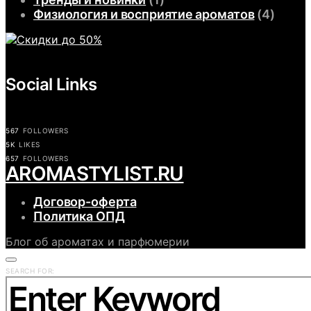
Физиология и восприятие ароматов
(4)
Social Links
567
FOLLOWERS
5K
LIKES
657
FOLLOWERS
АROMASTYLIST.RU
Договор-оферта
Политика ОПД
Блог об ароматах и парфюмерии
SEARCH FOR: