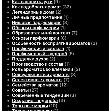
Как наносить духи
(9)
Как подобрать аромат
(32)
Легендарные дома
(2)
Личные предпочтения
(1)
Нишевая парфюмерия
(8)
Обзоры парфюмерии
(1)
Образовательный контент
(7)
Основы парфюмерии
(8)
Особенности восприятия ароматов
(2)
Парфюмерия и соблазн
(1)
Парфюмерный гардероб
(5)
Подделки духов
(2)
Производство и состав
(1)
Роль ароматов во влечении
(2)
Сексуальность и ароматы
(3)
Селективные ароматы
(7)
Семейства ароматов
(12)
Советы
(27)
Современные тенденции
(3)
Создание гардероба
(3)
Торговые марки
(10)
Тренды и новинки
(1)