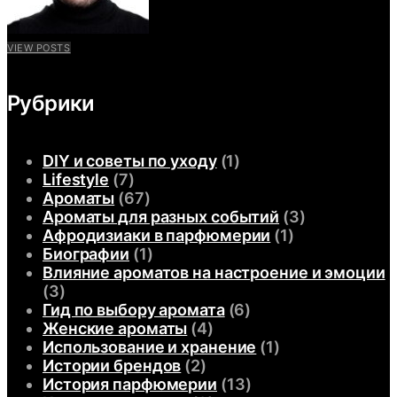
VIEW POSTS
Рубрики
DIY и советы по уходу
(1)
Lifestyle
(7)
Ароматы
(67)
Ароматы для разных событий
(3)
Афродизиаки в парфюмерии
(1)
Биографии
(1)
Влияние ароматов на настроение и эмоции
(3)
Гид по выбору аромата
(6)
Женские ароматы
(4)
Использование и хранение
(1)
Истории брендов
(2)
История парфюмерии
(13)