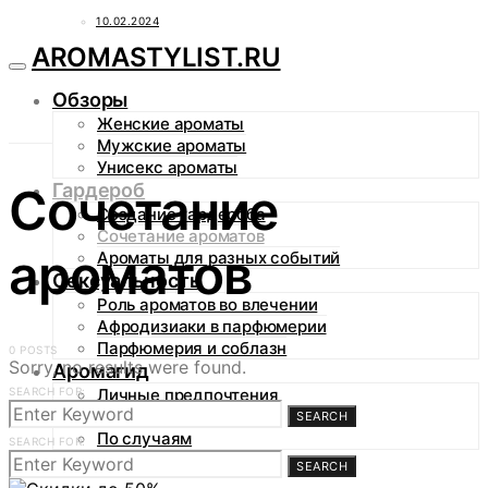
10.02.2024
AROMASTYLIST.RU
Обзоры
Женские ароматы
Мужские ароматы
Унисекс ароматы
Гардероб
Сочетание
Создание гардероба
Сочетание ароматов
ароматов
Ароматы для разных событий
Сексуальность
Роль ароматов во влечении
Афродизиаки в парфюмерии
Парфюмерия и соблазн
0 POSTS
Sorry, no results were found.
Аромагид
SEARCH FOR:
Личные предпочтения
По сезонам
SEARCH
По случаям
SEARCH FOR:
SEARCH