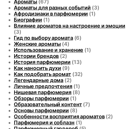
Ароматы
(67)
Ароматы для разных событий
(3)
Афродизиаки в парфюмерии
(1)
Биографии
(1)
Влияние ароматов на настроение и эмоции
(3)
Гид по выбору аромата
(6)
Женские ароматы
(4)
Использование и хранение
(1)
Истории брендов
(2)
История парфюмерии
(13)
Как наносить духи
(9)
Как подобрать аромат
(32)
Легендарные дома
(2)
Личные предпочтения
(1)
Нишевая парфюмерия
(8)
Обзоры парфюмерии
(1)
Образовательный контент
(7)
Основы парфюмерии
(8)
Особенности восприятия ароматов
(2)
Парфюмерия и соблазн
(1)
Парфюмерный гардероб
(5)