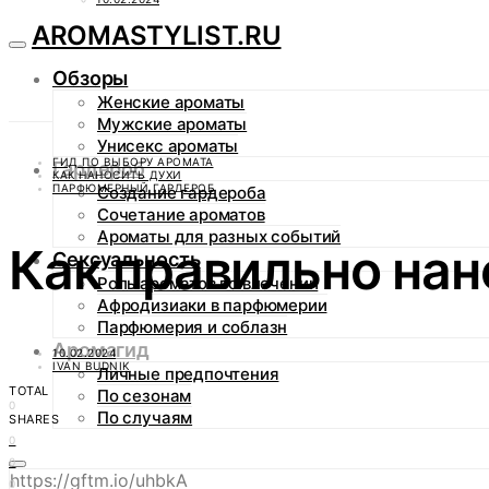
AROMASTYLIST.RU
Обзоры
Женские ароматы
Мужские ароматы
Унисекс ароматы
ГИД ПО ВЫБОРУ АРОМАТА
Гардероб
КАК НАНОСИТЬ ДУХИ
ПАРФЮМЕРНЫЙ ГАРДЕРОБ
Создание гардероба
Сочетание ароматов
Ароматы для разных событий
Как правильно на
Сексуальность
Роль ароматов во влечении
Афродизиаки в парфюмерии
Парфюмерия и соблазн
Аромагид
10.02.2024
IVAN BUDNIK
Личные предпочтения
TOTAL
По сезонам
0
По случаям
SHARES
0
0
https://gftm.io/uhbkA
0