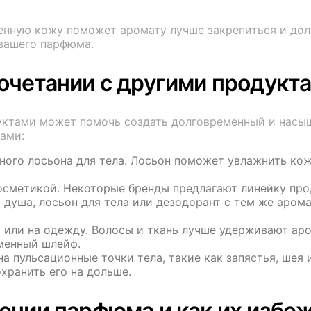
енную кожу поможет аромату лучше закрепиться и доль
вашего парфюма.
очетании с другими продукт
уктами может помочь создать долговременный и насыщ
ами:
ого лосьона для тела. Лосьон поможет увлажнить кож
осметикой. Некоторые бренды предлагают линейку пр
душа, лосьон для тела или дезодорант с тем же арома
 или на одежду. Волосы и ткань лучше удерживают аро
менный шлейф.
а пульсационные точки тела, такие как запястья, шея 
хранить его на дольше.
ении парфюма и как их избе