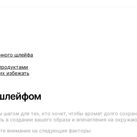
нного шлейфа
 продуктами
их избежать
 шлейфом
агом для тех, кто хочет, чтобы аромат долго сохраня
ль в создании вашего образа и впечатления на окружа
те внимание на следующие факторы: