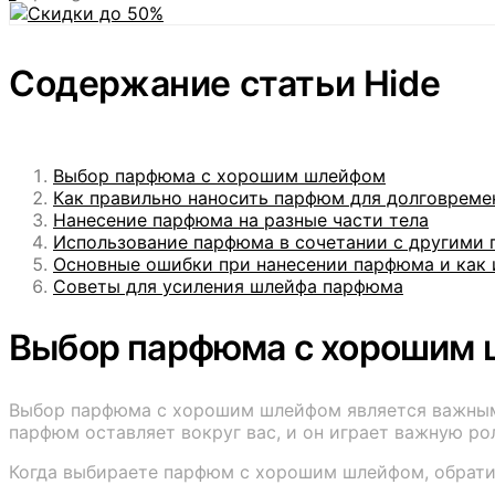
Содержание статьи
Hide
Выбор парфюма с хорошим шлейфом
Как правильно наносить парфюм для долговреме
Нанесение парфюма на разные части тела
Использование парфюма в сочетании с другими
Основные ошибки при нанесении парфюма и как 
Советы для усиления шлейфа парфюма
Выбор парфюма с хорошим
Выбор парфюма с хорошим шлейфом является важным ш
парфюм оставляет вокруг вас, и он играет важную ро
Когда выбираете парфюм с хорошим шлейфом, обрати