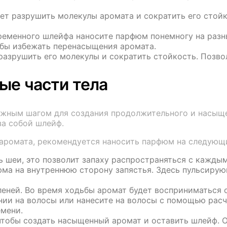
ет разрушить молекулы аромата и сократить его стойко
ременного шлейфа наносите парфюм понемногу на разн
обы избежать перенасыщения аромата.
разрушить его молекулы и сократить стойкость. Позв
ые части тела
ажным шагом для создания продолжительного и насыще
за собой шлейф.
аромата, рекомендуется наносить парфюм на следующи
 шеи, это позволит запаху распространяться с кажды
юма на внутреннюю сторону запястья. Здесь пульсиру
леней. Во время ходьбы аромат будет восприниматься
нии на волосы или нанесите на волосы с помощью рас
емени.
тобы создать насыщенный аромат и оставить шлейф. О