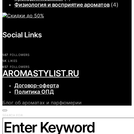
Физиология и восприятие ароматов
(4)
Social Links
567
FOLLOWERS
5K
LIKES
657
FOLLOWERS
АROMASTYLIST.RU
Договор-оферта
Политика ОПД
Блог об ароматах и парфюмерии
SEARCH FOR: