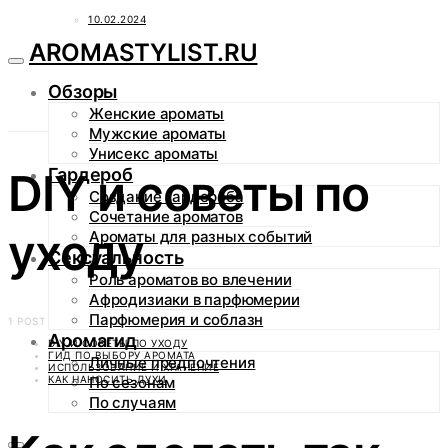
10.02.2024
AROMASTYLIST.RU
Обзоры
Женские ароматы
Мужские ароматы
Унисекс ароматы
Гардероб
DIY и советы по
Создание гардероба
Сочетание ароматов
уходу
Ароматы для разных событий
Сексуальность
Роль ароматов во влечении
Афродизиаки в парфюмерии
Парфюмерия и соблазн
1 POST
Аромагид
DIY И СОВЕТЫ ПО УХОДУ
ГИД ПО ВЫБОРУ АРОМАТА
Личные предпочтения
ИСПОЛЬЗОВАНИЕ И ХРАНЕНИЕ
КАК НАНОСИТЬ ДУХИ
По сезонам
По случаям