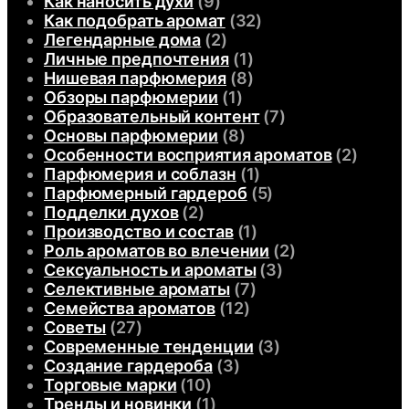
Как наносить духи
(9)
Как подобрать аромат
(32)
Легендарные дома
(2)
Личные предпочтения
(1)
Нишевая парфюмерия
(8)
Обзоры парфюмерии
(1)
Образовательный контент
(7)
Основы парфюмерии
(8)
Особенности восприятия ароматов
(2)
Парфюмерия и соблазн
(1)
Парфюмерный гардероб
(5)
Подделки духов
(2)
Производство и состав
(1)
Роль ароматов во влечении
(2)
Сексуальность и ароматы
(3)
Селективные ароматы
(7)
Семейства ароматов
(12)
Советы
(27)
Современные тенденции
(3)
Создание гардероба
(3)
Торговые марки
(10)
Тренды и новинки
(1)