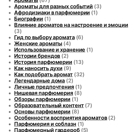
Ароматы
(67)
Ароматы для разных событий
(3)
Афродизиаки в парфюмерии
(1)
Биографии
(1)
Влияние ароматов на настроение и эмоции
(3)
Гид по выбору аромата
(6)
Женские ароматы
(4)
Использование и хранение
(1)
Истории брендов
(2)
История парфюмерии
(13)
Как наносить духи
(9)
Как подобрать аромат
(32)
Легендарные дома
(2)
Личные предпочтения
(1)
Нишевая парфюмерия
(8)
Обзоры парфюмерии
(1)
Образовательный контент
(7)
Основы парфюмерии
(8)
Особенности восприятия ароматов
(2)
Парфюмерия и соблазн
(1)
Парфюмерный гардероб
(5)