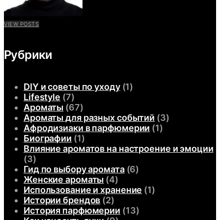
VIEW POSTS
Рубрики
DIY и советы по уходу
(1)
Lifestyle
(7)
Ароматы
(67)
Ароматы для разных событий
(3)
Афродизиаки в парфюмерии
(1)
Биографии
(1)
Влияние ароматов на настроение и эмоции
(3)
Гид по выбору аромата
(6)
Женские ароматы
(4)
Использование и хранение
(1)
Истории брендов
(2)
История парфюмерии
(13)