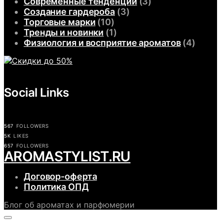
Современные тенденции
(3)
Создание гардероба
(3)
Торговые марки
(10)
Тренды и новинки
(1)
Физиология и восприятие ароматов
(4)
Social Links
567
FOLLOWERS
5K
LIKES
657
FOLLOWERS
АROMASTYLIST.RU
Договор-оферта
Политика ОПД
Блог об ароматах и парфюмерии