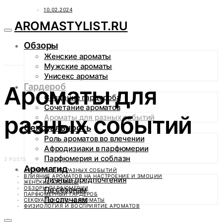
10.02.2024
AROMASTYLIST.RU
Обзоры
Женские ароматы
Мужские ароматы
Унисекс ароматы
Гардероб
Ароматы для
Создание гардероба
Сочетание ароматов
разных событий
Ароматы для разных событий
Сексуальность
Роль ароматов во влечении
Афродизиаки в парфюмерии
Парфюмерия и соблазн
3 POSTS
Аромагид
АРОМАТЫ ДЛЯ РАЗНЫХ СОБЫТИЙ
ВЛИЯНИЕ АРОМАТОВ НА НАСТРОЕНИЕ И ЭМОЦИИ
Личные предпочтения
ЖЕНСКИЕ АРОМАТЫ
ОБЗОРЫ ПАРФЮМЕРИИ
По сезонам
ПАРФЮМЕРНЫЙ ГАРДЕРОБ
По случаям
СЕКСУАЛЬНОСТЬ И АРОМАТЫ
ФИЗИОЛОГИЯ И ВОСПРИЯТИЕ АРОМАТОВ