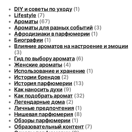
DIY и советы по уходу
(1)
Lifestyle
(7)
Ароматы
(67)
Ароматы для разных событий
(3)
Афродизиаки в парфюмерии
(1)
Биографии
(1)
Влияние ароматов на настроение и эмоции
(3)
Гид по выбору аромата
(6)
Женские ароматы
(4)
Использование и хранение
(1)
Истории брендов
(2)
История парфюмерии
(13)
Как наносить духи
(9)
Как подобрать аромат
(32)
Легендарные дома
(2)
Личные предпочтения
(1)
Нишевая парфюмерия
(8)
Обзоры парфюмерии
(1)
Образовательный контент
(7)