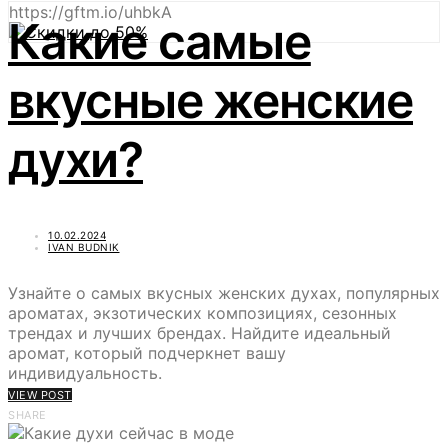
https://gftm.io/uhbkA
Какие самые
вкусные женские
духи?
10.02.2024
IVAN BUDNIK
Узнайте о самых вкусных женских духах, популярных
ароматах, экзотических композициях, сезонных
трендах и лучших брендах. Найдите идеальный
аромат, который подчеркнет вашу
индивидуальность.
VIEW POST
SHARE