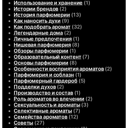
Использование и хранение
(1)
Истории брендов
(2)
История парфюмерии
(13)
Как наносить духи
(9)
Как подобрать аромат
(32)
Легендарные дома
(2)
Личные предпочтения
(1)
Нишевая парфюмерия
(8)
Обзоры парфюмерии
(1)
Образовательный контент
(7)
Основы парфюмерии
(8)
Особенности восприятия ароматов
(2)
Парфюмерия и соблазн
(1)
Парфюмерный гардероб
(5)
Подделки духов
(2)
Производство и состав
(1)
Роль ароматов во влечении
(2)
Сексуальность и ароматы
(3)
Селективные ароматы
(7)
Семейства ароматов
(12)
Советы
(27)