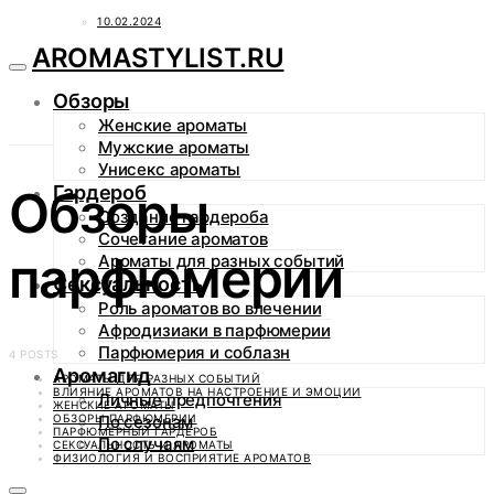
10.02.2024
AROMASTYLIST.RU
Обзоры
Женские ароматы
Мужские ароматы
Унисекс ароматы
Гардероб
Обзоры
Создание гардероба
Сочетание ароматов
парфюмерии
Ароматы для разных событий
Сексуальность
Роль ароматов во влечении
Афродизиаки в парфюмерии
Парфюмерия и соблазн
4 POSTS
Аромагид
АРОМАТЫ ДЛЯ РАЗНЫХ СОБЫТИЙ
ВЛИЯНИЕ АРОМАТОВ НА НАСТРОЕНИЕ И ЭМОЦИИ
Личные предпочтения
ЖЕНСКИЕ АРОМАТЫ
ОБЗОРЫ ПАРФЮМЕРИИ
По сезонам
ПАРФЮМЕРНЫЙ ГАРДЕРОБ
По случаям
СЕКСУАЛЬНОСТЬ И АРОМАТЫ
ФИЗИОЛОГИЯ И ВОСПРИЯТИЕ АРОМАТОВ