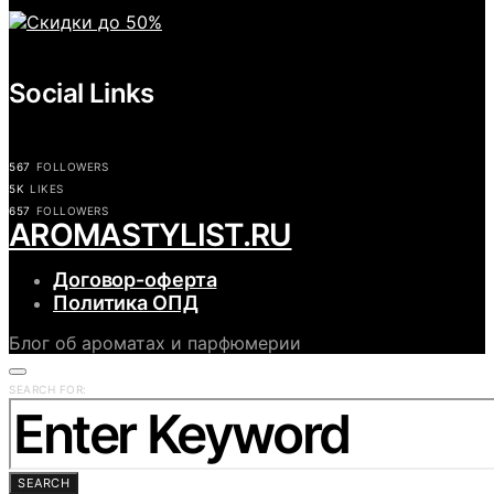
Social Links
567
FOLLOWERS
5K
LIKES
657
FOLLOWERS
АROMASTYLIST.RU
Договор-оферта
Политика ОПД
Блог об ароматах и парфюмерии
SEARCH FOR:
SEARCH