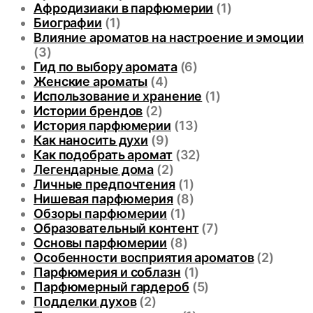
Афродизиаки в парфюмерии
(1)
Биографии
(1)
Влияние ароматов на настроение и эмоции
(3)
Гид по выбору аромата
(6)
Женские ароматы
(4)
Использование и хранение
(1)
Истории брендов
(2)
История парфюмерии
(13)
Как наносить духи
(9)
Как подобрать аромат
(32)
Легендарные дома
(2)
Личные предпочтения
(1)
Нишевая парфюмерия
(8)
Обзоры парфюмерии
(1)
Образовательный контент
(7)
Основы парфюмерии
(8)
Особенности восприятия ароматов
(2)
Парфюмерия и соблазн
(1)
Парфюмерный гардероб
(5)
Подделки духов
(2)