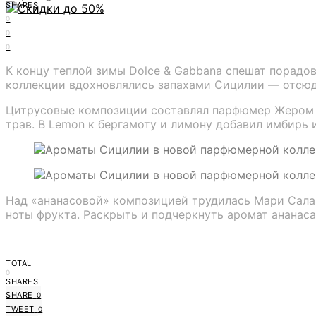
SHARES
0
0
0
К концу теплой зимы Dolce & Gabbana спешат порадов
коллекции вдохновлялись запахами Сицилии — отсюд
Цитрусовые композиции составлял парфюмер Жером Эп
трав. В Lemon к бергамоту и лимону добавил имбирь 
Над «ананасовой» композицией трудилась Мари Салам
ноты фрукта. Раскрыть и подчеркнуть аромат ананас
TOTAL
0
SHARES
SHARE
0
TWEET
0