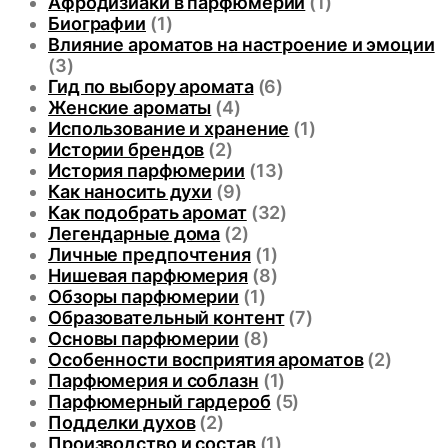
Афродизиаки в парфюмерии
(1)
Биографии
(1)
Влияние ароматов на настроение и эмоции
(3)
Гид по выбору аромата
(6)
Женские ароматы
(4)
Использование и хранение
(1)
Истории брендов
(2)
История парфюмерии
(13)
Как наносить духи
(9)
Как подобрать аромат
(32)
Легендарные дома
(2)
Личные предпочтения
(1)
Нишевая парфюмерия
(8)
Обзоры парфюмерии
(1)
Образовательный контент
(7)
Основы парфюмерии
(8)
Особенности восприятия ароматов
(2)
Парфюмерия и соблазн
(1)
Парфюмерный гардероб
(5)
Подделки духов
(2)
Производство и состав
(1)