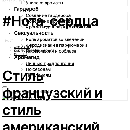
POSTS BY TAG
Унисекс ароматы
Гардероб
#Нота_сердца
Создание гардероба
Сочетание ароматов
Ароматы для разных событий
Сексуальность
Роль ароматов во влечении
1 POST
Афродизиаки в парфюмерии
АРОМАТЫ
Парфюмерия и соблазн
КАК ПОДОБРАТЬ АРОМАТ
СОВЕТЫ
Аромагид
Личные предпочтения
По сезонам
Стиль
По случаям
французский и
https://gftm.io/uhbkA
стиль
американский