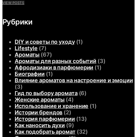
VIEW POSTS
Рубрики
DIY и советы по уходу
(1)
Lifestyle
(7)
Ароматы
(67)
Ароматы для разных событий
(3)
Афродизиаки в парфюмерии
(1)
Биографии
(1)
Влияние ароматов на настроение и эмоции
(3)
Гид по выбору аромата
(6)
Женские ароматы
(4)
Использование и хранение
(1)
Истории брендов
(2)
История парфюмерии
(13)
Как наносить духи
(9)
Как подобрать аромат
(32)