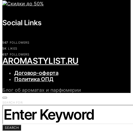
Social Links
567
FOLLOWERS
5K
LIKES
657
FOLLOWERS
АROMASTYLIST.RU
Договор-оферта
Политика ОПД
Блог об ароматах и парфюмерии
SEARCH FOR:
SEARCH