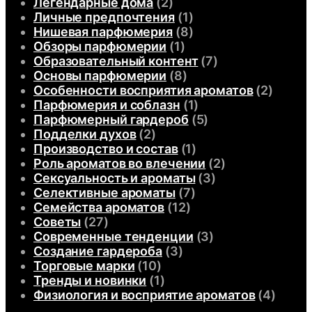
Легендарные дома
(2)
Личные предпочтения
(1)
Нишевая парфюмерия
(8)
Обзоры парфюмерии
(1)
Образовательный контент
(7)
Основы парфюмерии
(8)
Особенности восприятия ароматов
(2)
Парфюмерия и соблазн
(1)
Парфюмерный гардероб
(5)
Подделки духов
(2)
Производство и состав
(1)
Роль ароматов во влечении
(2)
Сексуальность и ароматы
(3)
Селективные ароматы
(7)
Семейства ароматов
(12)
Советы
(27)
Современные тенденции
(3)
Создание гардероба
(3)
Торговые марки
(10)
Тренды и новинки
(1)
Физиология и восприятие ароматов
(4)