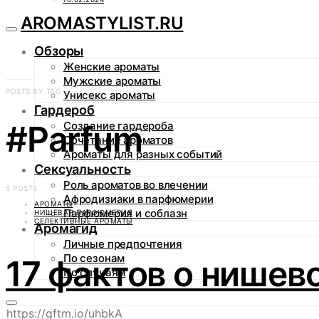
AROMASTYLIST.RU
Обзоры
Женские ароматы
Мужские ароматы
POSTS BY TAG
Унисекс ароматы
Гардероб
#Parfum
Создание гардероба
Сочетание ароматов
Ароматы для разных событий
Сексуальность
Роль ароматов во влечении
5 POSTS
Афродизиаки в парфюмерии
АРОМАТЫ
Парфюмерия и соблазн
НИШЕВАЯ ПАРФЮМЕРИЯ
СЕЛЕКТИВНЫЕ АРОМАТЫ
Аромагид
Личные предпочтения
По сезонам
17 фактов о нишев
По случаям
https://gftm.io/uhbkA