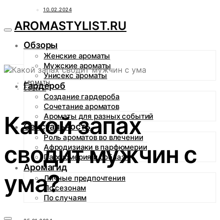
10.02.2024
AROMASTYLIST.RU
Обзоры
Женские ароматы
Мужские ароматы
Унисекс ароматы
АРОМАТЫ
Гардероб
СОВЕТЫ
Создание гардероба
Сочетание ароматов
Какой запах
Ароматы для разных событий
Сексуальность
Роль ароматов во влечении
сводит мужчин с
Афродизиаки в парфюмерии
Парфюмерия и соблазн
Аромагид
ума?
Личные предпочтения
По сезонам
По случаям