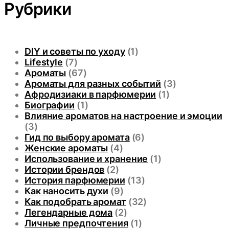
Рубрики
DIY и советы по уходу
(1)
Lifestyle
(7)
Ароматы
(67)
Ароматы для разных событий
(3)
Афродизиаки в парфюмерии
(1)
Биографии
(1)
Влияние ароматов на настроение и эмоции
(3)
Гид по выбору аромата
(6)
Женские ароматы
(4)
Использование и хранение
(1)
Истории брендов
(2)
История парфюмерии
(13)
Как наносить духи
(9)
Как подобрать аромат
(32)
Легендарные дома
(2)
Личные предпочтения
(1)