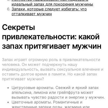
идеальный запах для покорения мужчины
Запахи, которые следует избегать: что
отталкивает мужчин
Секреты
привлекательности: какой
запах притягивает мужчин
Запах играет огромную роль в привлекательности
человека. Он может подчеркнуть нашу
индивидуальность, вызвать сексуальное влечение и
оставить долгое время в памяти. Но какой запах
притягивает мужчин?
Цитрусовые ароматы. Свежий и яркий запах
апельсина, лимона или грейпфрута может
вызывать чувство радости и энергии у мужчин.
Цветочные ароматы. Романтичные и
женственные запахи розы, жасмина или