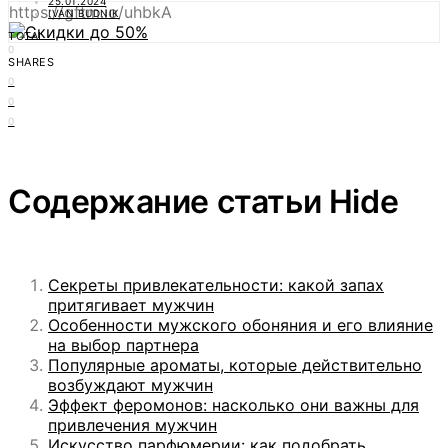
25.01.2024
https://gftm.io/uhbkA
IVAN BUDNIK
TOTAL
0
SHARES
0
0
0
Содержание статьи
Hide
Секреты привлекательности: какой запах
притягивает мужчин
Особенности мужского обоняния и его влияние
на выбор партнера
Популярные ароматы, которые действительно
возбуждают мужчин
Эффект феромонов: насколько они важны для
привлечения мужчин
Искусство парфюмерии: как подобрать