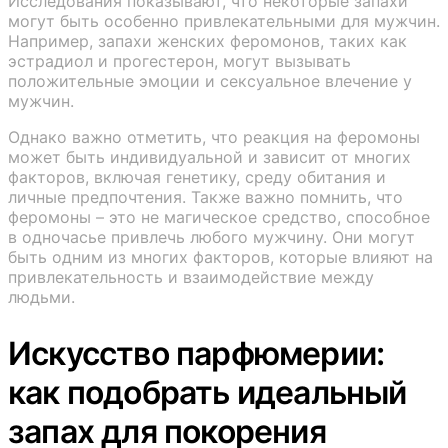
Исследования показывают, что некоторые запахи
могут быть особенно привлекательными для мужчин.
Например, запахи женских феромонов, таких как
эстрадиол и прогестерон, могут вызывать
положительные эмоции и сексуальное влечение у
мужчин.
Однако важно отметить, что реакция на феромоны
может быть индивидуальной и зависит от многих
факторов, включая генетику, среду обитания и
личные предпочтения. Также важно помнить, что
феромоны – это не магическое средство, способное
в одночасье привлечь любого мужчину. Они могут
быть одним из многих факторов, которые влияют на
привлекательность и взаимодействие между
людьми.
Искусство парфюмерии:
как подобрать идеальный
запах для покорения