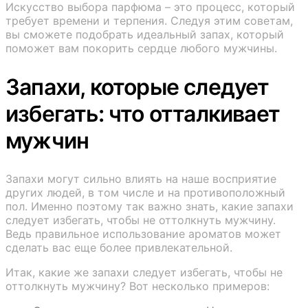
Искусство выбора парфюма – это процесс, который
требует времени и терпения. Следуя этим советам,
вы сможете подобрать идеальный запах, который
поможет вам покорить сердце любого мужчины.
Запахи, которые следует
избегать: что отталкивает
мужчин
Запахи могут сильно влиять на наше восприятие
других людей, в том числе и на противоположный
пол. Именно поэтому так важно знать, какие запахи
следует избегать, чтобы не оттолкнуть мужчину.
Ведь правильное использование ароматов может
сделать вас еще более привлекательной.
Итак, какие же запахи следует избегать, чтобы не
оттолкнуть мужчину? Вот несколько примеров: