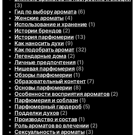
(3)
Гид по выбору аромата
(6)
Женские ароматы
(4)
Использование и хранение
(1)
Истории брендов
(2)
История парфюмерии
(13)
Как наносить духи
(9)
Как подобрать аромат
(32)
Легендарные дома
(2)
Личные предпочтения
(1)
Нишевая парфюмерия
(8)
Обзоры парфюмерии
(1)
Образовательный контент
(7)
Основы парфюмерии
(8)
Особенности восприятия ароматов
(2)
Парфюмерия и соблазн
(1)
Парфюмерный гардероб
(5)
Подделки духов
(2)
Производство и состав
(1)
Роль ароматов во влечении
(2)
Сексуальность и ароматы
(3)