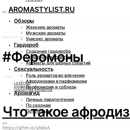
AROMASTYLIST.RU
Обзоры
Женские ароматы
Мужские ароматы
POSTS BY TAG
Унисекс ароматы
Гардероб
#Феромоны
Создание гардероба
Сочетание ароматов
Ароматы для разных событий
Сексуальность
Роль ароматов во влечении
1 POST
Афродизиаки в парфюмерии
LIFESTYLE
Парфюмерия и соблазн
АРОМАТЫ
СЕМЕЙСТВА АРОМАТОВ
Аромагид
Личные предпочтения
По сезонам
Что такое афроди
По случаям
https://gftm.io/uhbkA