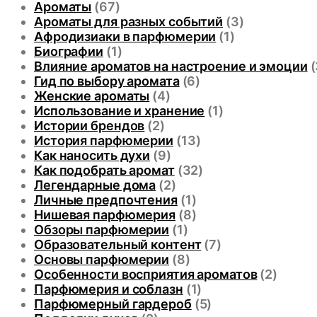
Ароматы
(67)
Ароматы для разных событий
(3)
Афродизиаки в парфюмерии
(1)
Биографии
(1)
Влияние ароматов на настроение и эмоции
(
Гид по выбору аромата
(6)
Женские ароматы
(4)
Использование и хранение
(1)
Истории брендов
(2)
История парфюмерии
(13)
Как наносить духи
(9)
Как подобрать аромат
(32)
Легендарные дома
(2)
Личные предпочтения
(1)
Нишевая парфюмерия
(8)
Обзоры парфюмерии
(1)
Образовательный контент
(7)
Основы парфюмерии
(8)
Особенности восприятия ароматов
(2)
Парфюмерия и соблазн
(1)
Парфюмерный гардероб
(5)