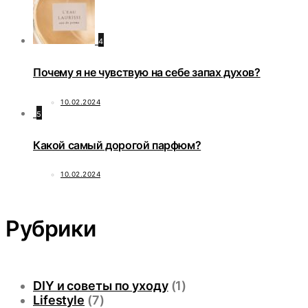
4
Почему я не чувствую на себе запах духов?
10.02.2024
5
Какой самый дорогой парфюм?
10.02.2024
Рубрики
DIY и советы по уходу
(1)
Lifestyle
(7)