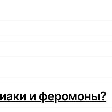
зиаки и ферoмоны?