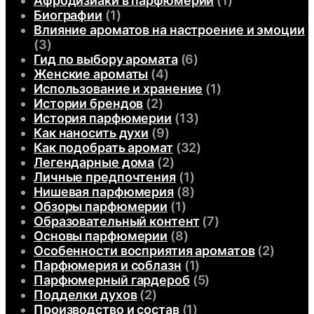
Афродизиаки в парфюмерии
(1)
Биографии
(1)
Влияние ароматов на настроение и эмоции
(3)
Гид по выбору аромата
(6)
Женские ароматы
(4)
Использование и хранение
(1)
Истории брендов
(2)
История парфюмерии
(13)
Как наносить духи
(9)
Как подобрать аромат
(32)
Легендарные дома
(2)
Личные предпочтения
(1)
Нишевая парфюмерия
(8)
Обзоры парфюмерии
(1)
Образовательный контент
(7)
Основы парфюмерии
(8)
Особенности восприятия ароматов
(2)
Парфюмерия и соблазн
(1)
Парфюмерный гардероб
(5)
Подделки духов
(2)
Производство и состав
(1)