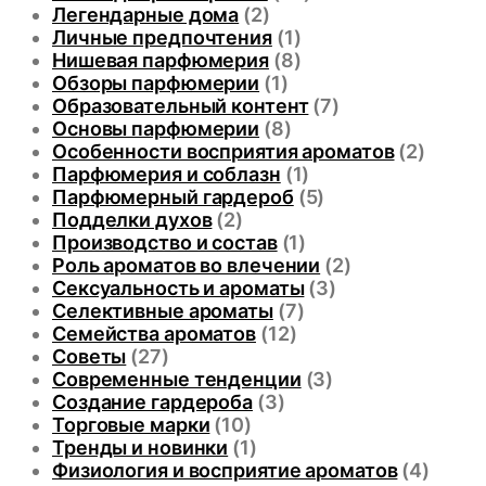
Легендарные дома
(2)
Личные предпочтения
(1)
Нишевая парфюмерия
(8)
Обзоры парфюмерии
(1)
Образовательный контент
(7)
Основы парфюмерии
(8)
Особенности восприятия ароматов
(2)
Парфюмерия и соблазн
(1)
Парфюмерный гардероб
(5)
Подделки духов
(2)
Производство и состав
(1)
Роль ароматов во влечении
(2)
Сексуальность и ароматы
(3)
Селективные ароматы
(7)
Семейства ароматов
(12)
Советы
(27)
Современные тенденции
(3)
Создание гардероба
(3)
Торговые марки
(10)
Тренды и новинки
(1)
Физиология и восприятие ароматов
(4)