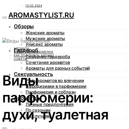
10.02.2024
AROMASTYLIST.RU
Обзоры
Женские ароматы
Мужские ароматы
Унисекс ароматы
АРОМАТЫ
Гардероб
ИСТОРИЯ ПАРФЮМЕРИИ
КАК ПОДОБРАТЬ АРОМАТ
Создание гардероба
СОВЕТЫ
Сочетание ароматов
Ароматы для разных событий
Сексуальность
Виды
Роль ароматов во влечении
Афродизиаки в парфюмерии
парфюмерии:
Парфюмерия и соблазн
Аромагид
Личные предпочтения
духи, туалетная
По сезонам
По случаям