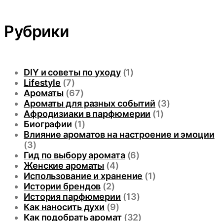
Рубрики
DIY и советы по уходу
(1)
Lifestyle
(7)
Ароматы
(67)
Ароматы для разных событий
(3)
Афродизиаки в парфюмерии
(1)
Биографии
(1)
Влияние ароматов на настроение и эмоции
(3)
Гид по выбору аромата
(6)
Женские ароматы
(4)
Использование и хранение
(1)
Истории брендов
(2)
История парфюмерии
(13)
Как наносить духи
(9)
Как подобрать аромат
(32)