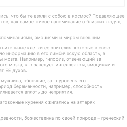
ись, что бы те взяли с собою в космос? Подавляющее
ов, как самое живое напоминание о близких людях,
оспоминаниями, эмоциями и миром внешним.
твительные клетки ее эпителия, которые в свою
ую информацию в его лимбическую область, в
ы мозга. Например, гипофиз, отвечающий за
ого мозга, что заведует интеллектом, эмоциями и
ат ЕЕ духов.
мужчина, обоняние, зато уровень его
ериод беременности, например, способность
иливается вплоть до неприятия.
лаговонные курения сжигались на алтарях
древности, божественна по своей природе – греческий