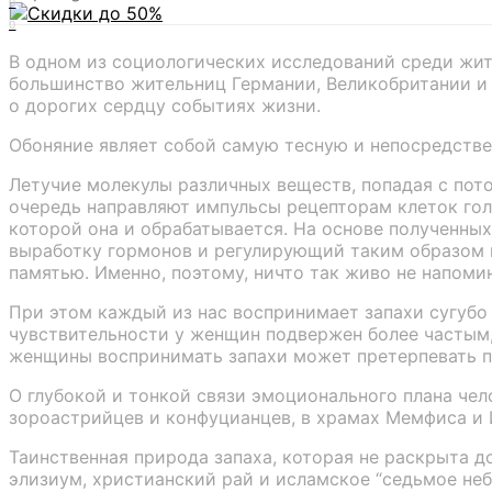
0
0
В одном из социологических исследований среди жит
большинство жительниц Германии, Великобритании и 
о дорогих сердцу событиях жизни.
Обоняние являет собой самую тесную и непосредств
Летучие молекулы различных веществ, попадая с пото
очередь направляют импульсы рецепторам клеток гол
которой она и обрабатывается. На основе полученных
выработку гормонов и регулирующий таким образом на
памятью. Именно, поэтому, ничто так живо не напомин
При этом каждый из нас воспринимает запахи сугубо
чувствительности у женщин подвержен более частым, 
женщины воспринимать запахи может претерпевать по
О глубокой и тонкой связи эмоционального плана чел
зороастрийцев и конфуцианцев, в храмах Мемфиса и
Таинственная природа запаха, которая не раскрыта д
элизиум, христианский рай и исламское “седьмое неб