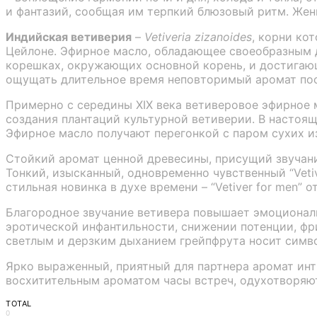
и фантазий, сообщая им терпкий блюзовый ритм. Жен
Индийская ветиверия
–
Vetiveria zizanoides
, корни ко
Цейлоне. Эфирное масло, обладающее своеобразным 
корешках, окружающих основной корень, и достигающих
ощущать длительное время неповторимый аромат по
Примерно с середины XIX века ветиверовое эфирное
создания плантаций культурной ветиверии. В настояще
Эфирное масло получают перегонкой с паром сухих и
Стойкий аромат ценной древесины, присущий звучани
Тонкий, изысканный, одновременно чувственный “Vetiver
стильная новинка в духе времени – “Vetiver for men” от
Благородное звучание ветивера повышает эмоциональ
эротической инфантильности, снижении потенции, фри
светлым и дерзким дыханием грейпфрута носит симво
Ярко выраженный, приятный для партнера аромат интр
восхитительным ароматом часы встреч, одухотворяют
TOTAL
0