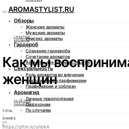
AROMASTYLIST.RU
Обзоры
Женские ароматы
Мужские ароматы
LIFESTYLE
Унисекс ароматы
АРОМАТЫ
Гардероб
Создание гардероба
Как мы восприним
Сочетание ароматов
Ароматы для разных событий
Сексуальность
женщин
Роль ароматов во влечении
Афродизиаки в парфюмерии
Парфюмерия и соблазн
Аромагид
Личные предпочтения
25.03.2018
По сезонам
IVAN BUDNIK
По случаям
TOTAL
0
SHARES
0
https://gftm.io/uhbkA