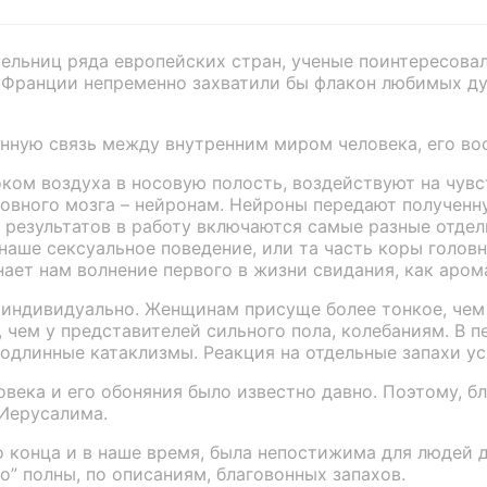
ельниц ряда европейских стран, ученые поинтересовал
Франции непременно захватили бы флакон любимых дух
енную связь между внутренним миром человека, его в
ком воздуха в носовую полость, воздействуют на чувс
овного мозга – нейронам. Нейроны передают полученн
 результатов в работу включаются самые разные отдел
ше сексуальное поведение, или та часть коры головн
ает нам волнение первого в жизни свидания, как аром
 индивидуально. Женщинам присуще более тонкое, чем 
чем у представителей сильного пола, колебаниям. В п
длинные катаклизмы. Реакция на отдельные запахи ус
овека и его обоняния было известно давно. Поэтому, б
 Иерусалима.
о конца и в наше время, была непостижима для людей 
о” полны, по описаниям, благовонных запахов.