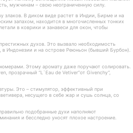
ть, мужчинам – свою неограниченную силу.
ву злаков. В диком виде растет в Индии, Бирме и на
ским запахом, находится в многочисленных тонких
летали в коврики и занавеси для окон, чтобы
престижных духов. Это вызвало необходимость
, в Индонезии и на острове Реюньон (бывший Бурбон).
рфюмерами. Этому аромату даже поручают солировать.
en, прозрачный “L`Eau de Vetiver”от Givenchy”,
атуры. Это – стимулятор, эффективный при
етивера, несущего в себе жар и сушь солнца, со
 правильно подобранные духи наполняют
минания и бесследно уносят плохое настроение.