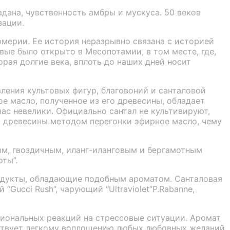
дана, чувственность амбры и мускуса. 50 веков
зации.
мерии. Ее история неразрывно связана с историей
вые было открыто в Месопотамии, в том месте, где,
рая долгие века, вплоть до наших дней носит
вления культовых фигур, благовоний и санталовой
 масло, полученное из его древесины, обладает
ас невелики. Официально сантал не культивируют,
ой древесины методом перегонки эфирное масло, чему
ым, гвоздичным, иланг-иланговым и бергамотным
ты”.
одукты, обладающие подобным ароматом. Санталовая
“Gucci Rush”, чарующий “Ultraviolet”P.Rabanne,
иональных реакций на стрессовые ситуации. Аромат
бствует легкому воплощению любых любовных желаний