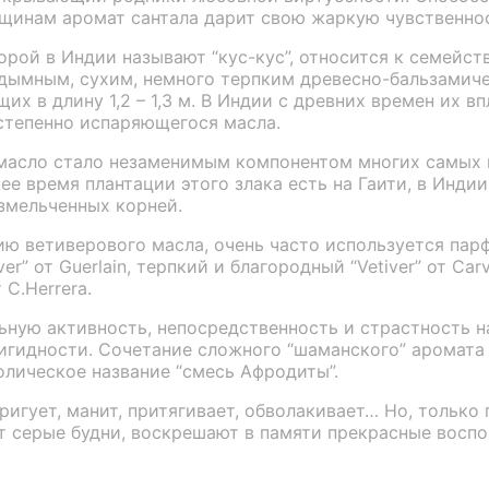
щинам аромат сантала дарит свою жаркую чувственнос
торой в Индии называют “кус-кус”, относится к семейст
дымным, сухим, немного терпким древесно-бальзамиче
 в длину 1,2 – 1,3 м. В Индии с древних времен их вп
степенно испаряющегося масла.
 масло стало незаменимым компонентом многих самых 
е время плантации этого злака есть на Гаити, в Индии
змельченных корней.
ю ветиверового масла, очень часто используется па
” от Guerlain, терпкий и благородный “Vetiver” от Carv
 C.Herrera.
ную активность, непосредственность и страстность н
гидности. Сочетание сложного “шаманского” аромата в
лическое название “смесь Афродиты”.
игует, манит, притягивает, обволакивает… Но, только
 серые будни, воскрешают в памяти прекрасные воспо