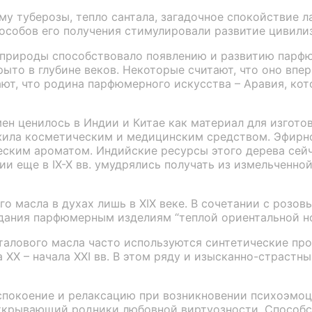
у туберозы, тепло сантала, загадочное спокойствие ла
особов его получения стимулировали развитие цивили
 природы способствовало появлению и развитию парфю
то в глубине веков. Некоторые считают, что оно впер
ют, что родина парфюмерного искусства – Аравия, кото
ен ценилось в Индии и Китае как материал для изгото
жила косметическим и медицинским средством. Эфирное
ским ароматом. Индийские ресурсы этого дерева сейч
дии еще в IX-X вв. умудрялись получать из измельченн
 масла в духах лишь в XIX веке. В сочетании с розов
дания парфюмерным изделиям “теплой ориентальной но
талового масла часто используются синтетические пр
X – начала XXI вв. В этом ряду и изысканно-страстный 
спокоение и релаксацию при возникновении психоэмоц
, открывающий родники любовной виртуозности. Спосо