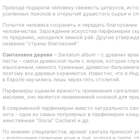
Природа подарила человеку свежесть цитрусов, истом
усиленных поисков и открытий душистого сырья и сп
Попытки человека сохранить и передать благоухание
человечества. Зарождение искусства парфюмерии скры
по преданию, находился земной рай. Другие утвержда
название “страны благовоний”.
Санталовое дерево
–
Santalum album
– с древних врем
пасты – смеси древесной пыли с жиром, которая слу
изысканным, немного туманным, древесно-бальзамиче
поэтому все деревья охраняются. Известно, что в Ин
в Европе научились лишь через пять столетий.
Парфюмеры оценили важность применения санталового
маслами, оно является незаменимой основой для при
В современной парфюмерии вместо натурального сан
нота – одна из самых популярных в парфюмерии конца X
женственная “Gloria” Cacharel и др.
По мнению специалистов, аромат сантала приносит у
– воплощение гармонии ночи и дня, холода и тепла