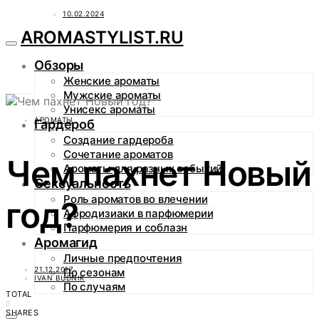
10.02.2024
AROMASTYLIST.RU
Обзоры
Женские ароматы
Мужские ароматы
Унисекс ароматы
АРОМАТЫ
Гардероб
Создание гардероба
Сочетание ароматов
Чем пахнет Новый
Ароматы для разных событий
Сексуальность
Роль ароматов во влечении
год?
Афродизиаки в парфюмерии
Парфюмерия и соблазн
Аромагид
Личные предпочтения
21.12.2017
По сезонам
IVAN BUDNIK
По случаям
TOTAL
0
SHARES