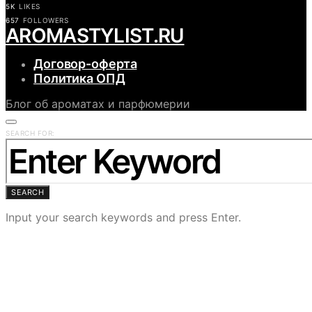
5K
LIKES
657
FOLLOWERS
АROMASTYLIST.RU
Договор-оферта
Политика ОПД
Блог об ароматах и парфюмерии
SEARCH FOR:
SEARCH
Input your search keywords and press Enter.