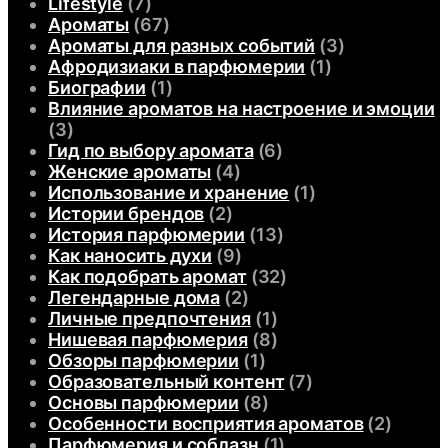
Lifestyle
(7)
Ароматы
(67)
Ароматы для разных событий
(3)
Афродизиаки в парфюмерии
(1)
Биографии
(1)
Влияние ароматов на настроение и эмоции
(3)
Гид по выбору аромата
(6)
Женские ароматы
(4)
Использование и хранение
(1)
Истории брендов
(2)
История парфюмерии
(13)
Как наносить духи
(9)
Как подобрать аромат
(32)
Легендарные дома
(2)
Личные предпочтения
(1)
Нишевая парфюмерия
(8)
Обзоры парфюмерии
(1)
Образовательный контент
(7)
Основы парфюмерии
(8)
Особенности восприятия ароматов
(2)
Парфюмерия и соблазн
(1)