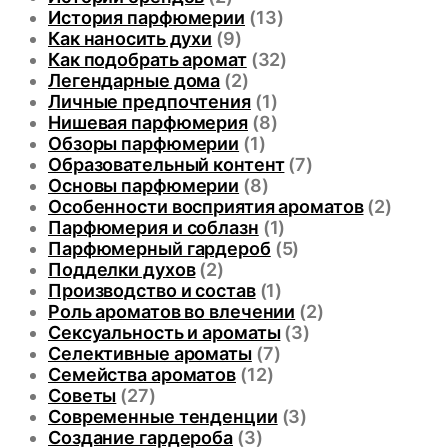
История парфюмерии
(13)
Как наносить духи
(9)
Как подобрать аромат
(32)
Легендарные дома
(2)
Личные предпочтения
(1)
Нишевая парфюмерия
(8)
Обзоры парфюмерии
(1)
Образовательный контент
(7)
Основы парфюмерии
(8)
Особенности восприятия ароматов
(2)
Парфюмерия и соблазн
(1)
Парфюмерный гардероб
(5)
Подделки духов
(2)
Производство и состав
(1)
Роль ароматов во влечении
(2)
Сексуальность и ароматы
(3)
Селективные ароматы
(7)
Семейства ароматов
(12)
Советы
(27)
Современные тенденции
(3)
Создание гардероба
(3)