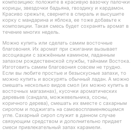
композицию: положите в красивую вазочку палочки
корицы, звездочки бадьяна, гвоздику и кардамон.
Красиво срежьте, сверните в спираль и высушите
корку с мандарина и яблока, ее тоже добавьте к
композиции. Такая смесь будет сохранять аромат в
течение многих недель.
Можно купить или сделать самим восточные
благовония. Их аромат при сжигании вызывает
ассоциации с зажжённым камином, ладанным
запахом рождественской службы, тайнами Востока.
Изготовить самим благовония совсем не трудно.
Если вы любите простые и безыскусные запахи, то
можно купить и воскурять обычный ладан. А можно
смешать несколько видов смол (их можно купить в
восточных магазинах), кусочки ароматических
деревьев (сандала, можжевельника, сосны,
коричного дерева), смешать их вместе с сахарным
сиропом и поджигать на самовоспламеняющемся
угле. Сахарный сироп служит в данном случае
связующим средством и дополнительно придает
смеси привлекательный запах карамели.