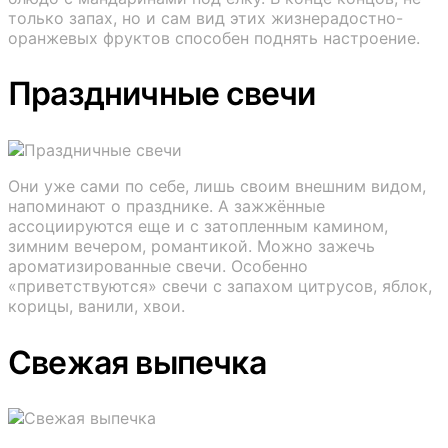
только запах, но и сам вид этих жизнерадостно-
оранжевых фруктов способен поднять настроение.
Праздничные свечи
Они уже сами по себе, лишь своим внешним видом,
напоминают о празднике. А зажжённые
ассоциируются еще и с затопленным камином,
зимним вечером, романтикой. Можно зажечь
ароматизированные свечи. Особенно
«приветствуются» свечи с запахом цитрусов, яблок,
корицы, ванили, хвои.
Свежая выпечка