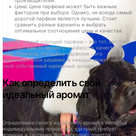
производителей.
Цена: Цена парфюма может быть важным
фактором при выборе. Однако, не всегда самый
дорогой парфюм является лучшим. Стоит
сравнить разные варианты и выбрать
оптимальное соотношение цены и качества.
В итоге, самый хороший парфюм – это тот, который
подходит вам по аромату, стойкости, качеству и
цене. Помните, что выбор парфюма – это
индивидуальное решение, и каждый может найти
свой собственный идеальный аромат.
Как определить свой
идеальный аромат
Определение своего идеального аромата является
индивидуальным процессом, который требует
времени и терпения. Вот несколько советов,