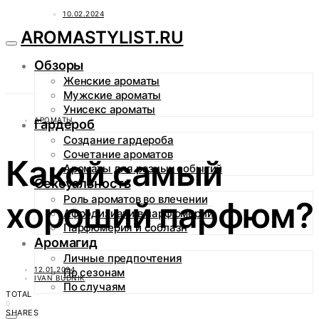
10.02.2024
AROMASTYLIST.RU
Обзоры
Женские ароматы
Мужские ароматы
Унисекс ароматы
АРОМАТЫ
Гардероб
Создание гардероба
Сочетание ароматов
Какой самый
Ароматы для разных событий
Сексуальность
Роль ароматов во влечении
хороший парфюм?
Афродизиаки в парфюмерии
Парфюмерия и соблазн
Аромагид
Личные предпочтения
12.01.2024
По сезонам
IVAN BUDNIK
По случаям
TOTAL
0
SHARES