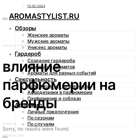
10.02.2024
AROMASTYLIST.RU
Обзоры
Женские ароматы
Мужские ароматы
POSTS BY TAG
Унисекс ароматы
Гардероб
влияние
Создание гардероба
Сочетание ароматов
Ароматы для разных событий
парфюмерии на
Сексуальность
Роль ароматов во влечении
Афродизиаки в парфюмерии
бренды
Парфюмерия и соблазн
Аромагид
Личные предпочтения
По сезонам
По случаям
0 POSTS
Sorry, no results were found.
SEARCH FOR: