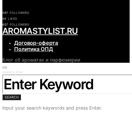
567
FOLLOWERS
5K
LIKES
657
FOLLOWERS
АROMASTYLIST.RU
Договор-оферта
Политика ОПД
Блог об ароматах и парфюмерии
SEARCH FOR:
SEARCH
Input your search keywords and press Enter.