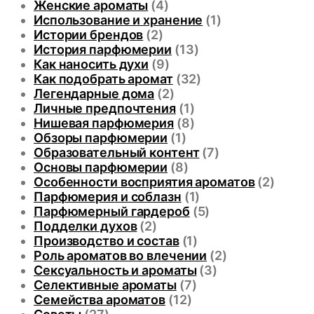
Женские ароматы
(4)
Использование и хранение
(1)
Истории брендов
(2)
История парфюмерии
(13)
Как наносить духи
(9)
Как подобрать аромат
(32)
Легендарные дома
(2)
Личные предпочтения
(1)
Нишевая парфюмерия
(8)
Обзоры парфюмерии
(1)
Образовательный контент
(7)
Основы парфюмерии
(8)
Особенности восприятия ароматов
(2)
Парфюмерия и соблазн
(1)
Парфюмерный гардероб
(5)
Подделки духов
(2)
Производство и состав
(1)
Роль ароматов во влечении
(2)
Сексуальность и ароматы
(3)
Селективные ароматы
(7)
Семейства ароматов
(12)