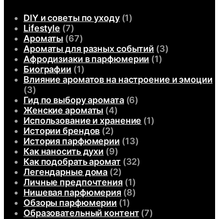
DIY и советы по уходу
(1)
Lifestyle
(7)
Ароматы
(67)
Ароматы для разных событий
(3)
Афродизиаки в парфюмерии
(1)
Биографии
(1)
Влияние ароматов на настроение и эмоции
(3)
Гид по выбору аромата
(6)
Женские ароматы
(4)
Использование и хранение
(1)
Истории брендов
(2)
История парфюмерии
(13)
Как наносить духи
(9)
Как подобрать аромат
(32)
Легендарные дома
(2)
Личные предпочтения
(1)
Нишевая парфюмерия
(8)
Обзоры парфюмерии
(1)
Образовательный контент
(7)