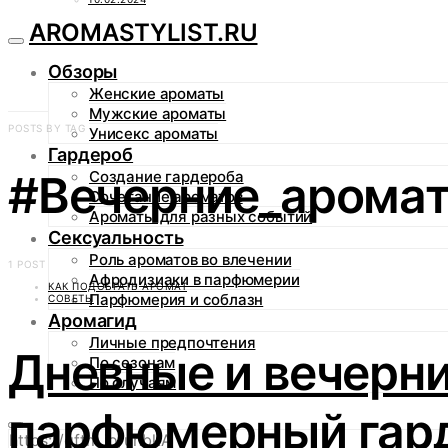
AROMASTYLIST.RU
Обзоры
Женские ароматы
Мужские ароматы
POSTS BY TAG
Унисекс ароматы
Гардероб
#Вечерние_арома
Создание гардероба
Сочетание ароматов
Ароматы для разных событий
Сексуальность
Роль ароматов во влечении
1 POST
Афродизиаки в парфюмерии
КАК ПОДОБРАТЬ АРОМАТ
Парфюмерия и соблазн
СОВЕТЫ
Аромагид
Личные предпочтения
Дневные и вечерни
По сезонам
По случаям
парфюмерный гар
https://gftm.io/uhbkA