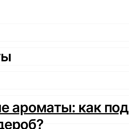
ты
е ароматы: как под
дероб?