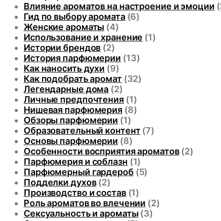
Влияние ароматов на настроение и эмоции
(
Гид по выбору аромата
(6)
Женские ароматы
(4)
Использование и хранение
(1)
Истории брендов
(2)
История парфюмерии
(13)
Как наносить духи
(9)
Как подобрать аромат
(32)
Легендарные дома
(2)
Личные предпочтения
(1)
Нишевая парфюмерия
(8)
Обзоры парфюмерии
(1)
Образовательный контент
(7)
Основы парфюмерии
(8)
Особенности восприятия ароматов
(2)
Парфюмерия и соблазн
(1)
Парфюмерный гардероб
(5)
Подделки духов
(2)
Производство и состав
(1)
Роль ароматов во влечении
(2)
Сексуальность и ароматы
(3)