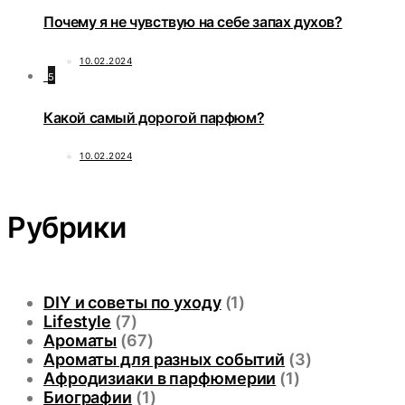
Почему я не чувствую на себе запах духов?
10.02.2024
5
Какой самый дорогой парфюм?
10.02.2024
Рубрики
DIY и советы по уходу
(1)
Lifestyle
(7)
Ароматы
(67)
Ароматы для разных событий
(3)
Афродизиаки в парфюмерии
(1)
Биографии
(1)