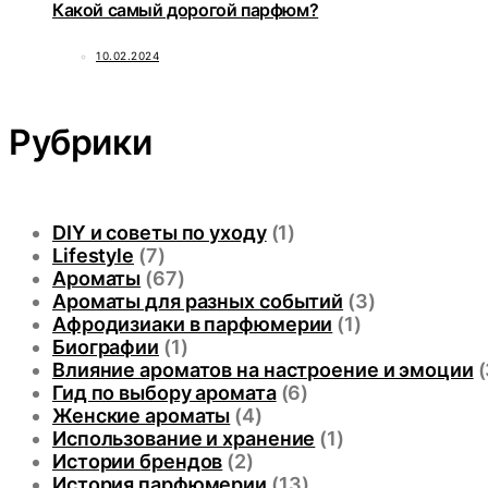
Какой самый дорогой парфюм?
10.02.2024
Рубрики
DIY и советы по уходу
(1)
Lifestyle
(7)
Ароматы
(67)
Ароматы для разных событий
(3)
Афродизиаки в парфюмерии
(1)
Биографии
(1)
Влияние ароматов на настроение и эмоции
(
Гид по выбору аромата
(6)
Женские ароматы
(4)
Использование и хранение
(1)
Истории брендов
(2)
История парфюмерии
(13)