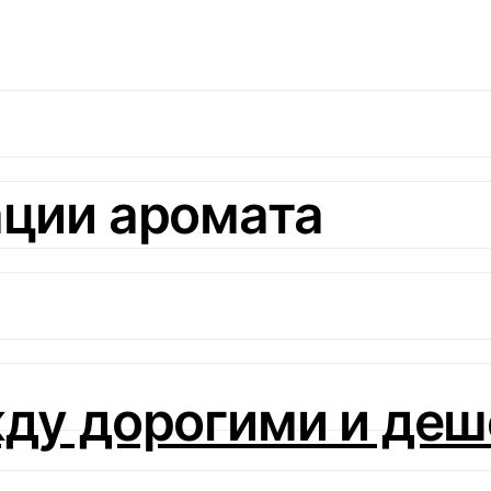
ации аромата
жду дорогими и де