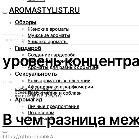
AROMASTYLIST.RU
Обзоры
Женские ароматы
Мужские ароматы
POSTS BY TAG
Унисекс ароматы
Гардероб
уровень концентр
Создание гардероба
Сочетание ароматов
Ароматы для разных событий
Сексуальность
Роль ароматов во влечении
1 POST
Афродизиаки в парфюмерии
ОБРАЗОВАТЕЛЬНЫЙ КОНТЕНТ
Парфюмерия и соблазн
ОСНОВЫ ПАРФЮМЕРИИ
ПРОИЗВОДСТВО И СОСТАВ
Аромагид
Личные предпочтения
По сезонам
В чем разница ме
По случаям
https://gftm.io/uhbkA