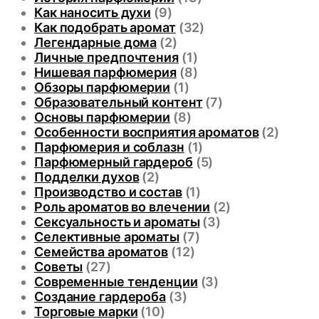
Как наносить духи
(9)
Как подобрать аромат
(32)
Легендарные дома
(2)
Личные предпочтения
(1)
Нишевая парфюмерия
(8)
Обзоры парфюмерии
(1)
Образовательный контент
(7)
Основы парфюмерии
(8)
Особенности восприятия ароматов
(2)
Парфюмерия и соблазн
(1)
Парфюмерный гардероб
(5)
Подделки духов
(2)
Производство и состав
(1)
Роль ароматов во влечении
(2)
Сексуальность и ароматы
(3)
Селективные ароматы
(7)
Семейства ароматов
(12)
Советы
(27)
Современные тенденции
(3)
Создание гардероба
(3)
Торговые марки
(10)