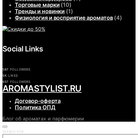
Торговые марки
(10)
Тренды и новинки
(1)
Физиология и восприятие ароматов
(4)
Social Links
567
FOLLOWERS
5K
LIKES
657
FOLLOWERS
АROMASTYLIST.RU
Договор-оферта
Политика ОПД
Блог об ароматах и парфюмерии
SEARCH FOR: