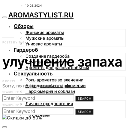
10.02.2024
AROMASTYLIST.RU
Обзоры
Женские ароматы
Мужские ароматы
POSTS BY TAG
Унисекс ароматы
Гардероб
улучшение запаха
Создание гардероба
Сочетание ароматов
Ароматы для разных событий
Сексуальность
Роль ароматов во влечении
0 POSTS
Sorry, no results were found.
Афродизиаки в парфюмерии
Парфюмерия и соблазн
SEARCH FOR:
Аромагид
SEARCH
Личные предпочтения
SEARCH FOR:
По сезонам
SEARCH
По случаям