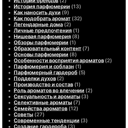
Истории брендов
(2)
История парфюмерии
(13)
Как наносить духи
(9)
Как подобрать аромат
(32)
Легендарные дома
(2)
Личные предпочтения
(1)
Нишевая парфюмерия
(8)
Обзоры парфюмерии
(1)
Образовательный контент
(7)
Основы парфюмерии
(8)
Особенности восприятия ароматов
(2)
Парфюмерия и соблазн
(1)
Парфюмерный гардероб
(5)
Подделки духов
(2)
Производство и состав
(1)
Роль ароматов во влечении
(2)
Сексуальность и ароматы
(3)
Селективные ароматы
(7)
Семейства ароматов
(12)
Советы
(27)
Современные тенденции
(3)
Создание гардероба
(3)