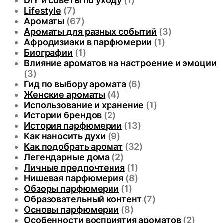
DIY и советы по уходу
(1)
Lifestyle
(7)
Ароматы
(67)
Ароматы для разных событий
(3)
Афродизиаки в парфюмерии
(1)
Биографии
(1)
Влияние ароматов на настроение и эмоции
(3)
Гид по выбору аромата
(6)
Женские ароматы
(4)
Использование и хранение
(1)
Истории брендов
(2)
История парфюмерии
(13)
Как наносить духи
(9)
Как подобрать аромат
(32)
Легендарные дома
(2)
Личные предпочтения
(1)
Нишевая парфюмерия
(8)
Обзоры парфюмерии
(1)
Образовательный контент
(7)
Основы парфюмерии
(8)
Особенности восприятия ароматов
(2)