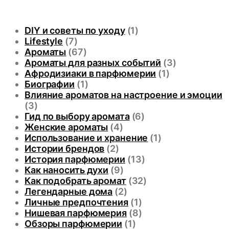
DIY и советы по уходу
(1)
Lifestyle
(7)
Ароматы
(67)
Ароматы для разных событий
(3)
Афродизиаки в парфюмерии
(1)
Биографии
(1)
Влияние ароматов на настроение и эмоции
(3)
Гид по выбору аромата
(6)
Женские ароматы
(4)
Использование и хранение
(1)
Истории брендов
(2)
История парфюмерии
(13)
Как наносить духи
(9)
Как подобрать аромат
(32)
Легендарные дома
(2)
Личные предпочтения
(1)
Нишевая парфюмерия
(8)
Обзоры парфюмерии
(1)