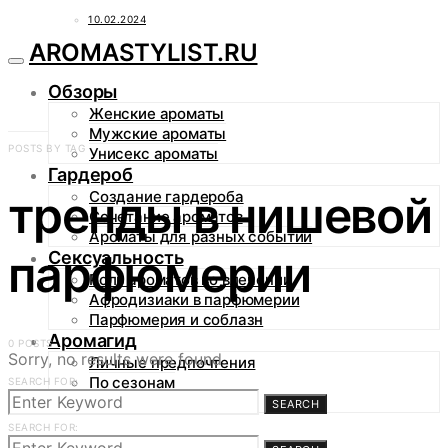
10.02.2024
AROMASTYLIST.RU
Обзоры
Женские ароматы
Мужские ароматы
POSTS BY TAG
Унисекс ароматы
Гардероб
тренды в нишевой
Создание гардероба
Сочетание ароматов
Ароматы для разных событий
парфюмерии
Сексуальность
Роль ароматов во влечении
Афродизиаки в парфюмерии
Парфюмерия и соблазн
Аромагид
0 POSTS
Sorry, no results were found.
Личные предпочтения
По сезонам
SEARCH FOR:
По случаям
SEARCH
SEARCH FOR: