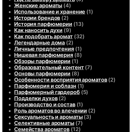
Женские ароматы
(4)
Использование и хранение
(1)
Истории брендов
(2)
История парфюмерии
(13)
Как наносить духи
(9)
Как подобрать аромат
(32)
Легендарные дома
(2)
Личные предпочтения
(1)
Нишевая парфюмерия
(8)
Обзоры парфюмерии
(1)
Образовательный контент
(7)
Основы парфюмерии
(8)
Особенности восприятия ароматов
(2)
Парфюмерия и соблазн
(1)
Парфюмерный гардероб
(5)
Подделки духов
(2)
Производство и состав
(1)
Роль ароматов во влечении
(2)
Сексуальность и ароматы
(3)
Селективные ароматы
(7)
Семейства ароматов
(12)