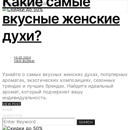
Какие самые
https://gftm.io/uhbkA
вкусные женские
духи?
10.02.2024
IVAN BUDNIK
Узнайте о самых вкусных женских духах, популярных
ароматах, экзотических композициях, сезонных
трендах и лучших брендах. Найдите идеальный
аромат, который подчеркнет вашу
индивидуальность.
VIEW POST
SHARE
SEARCH FOR:
SEARCH