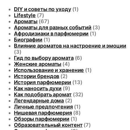
DIY и советы по уходу
(1)
Lifestyle
(7)
Ароматы
(67)
Ароматы для разных событий
(3)
Афродизиаки в парфюмерии
(1)
Биографии
(1)
Влияние ароматов на настроение и эмоции
(3)
Гид по выбору аромата
(6)
Женские ароматы
(4)
Использование и хранение
(1)
Истории брендов
(2)
История парфюмерии
(13)
Как наносить духи
(9)
Как подобрать аромат
(32)
Легендарные дома
(2)
Личные предпочтения
(1)
Нишевая парфюмерия
(8)
Обзоры парфюмерии
(1)
Образовательный контент
(7)