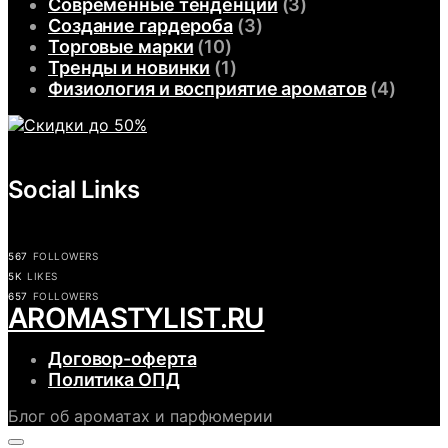
Современные тенденции
(3)
Создание гардероба
(3)
Торговые марки
(10)
Тренды и новинки
(1)
Физиология и восприятие ароматов
(4)
Social Links
567
FOLLOWERS
5K
LIKES
657
FOLLOWERS
АROMASTYLIST.RU
Договор-оферта
Политика ОПД
Блог об ароматах и парфюмерии