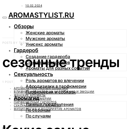
10.02.2024
AROMASTYLIST.RU
Обзоры
Женские ароматы
Мужские ароматы
POSTS BY TAG
Унисекс ароматы
Гардероб
сезонные тренды
Создание гардероба
Сочетание ароматов
Ароматы для разных событий
Сексуальность
Роль ароматов во влечении
1 POST
Афродизиаки в парфюмерии
АРОМАТЫ ДЛЯ РАЗНЫХ СОБЫТИЙ
Парфюмерия и соблазн
ВЛИЯНИЕ АРОМАТОВ НА НАСТРОЕНИЕ И ЭМОЦИИ
ЖЕНСКИЕ АРОМАТЫ
Аромагид
ОБЗОРЫ ПАРФЮМЕРИИ
ПАРФЮМЕРНЫЙ ГАРДЕРОБ
Личные предпочтения
СЕКСУАЛЬНОСТЬ И АРОМАТЫ
ФИЗИОЛОГИЯ И ВОСПРИЯТИЕ АРОМАТОВ
По сезонам
По случаям