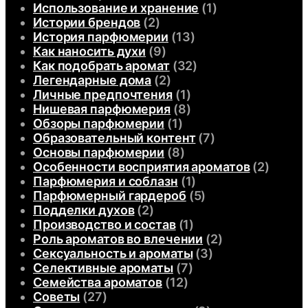
Использование и хранение
(1)
Истории брендов
(2)
История парфюмерии
(13)
Как наносить духи
(9)
Как подобрать аромат
(32)
Легендарные дома
(2)
Личные предпочтения
(1)
Нишевая парфюмерия
(8)
Обзоры парфюмерии
(1)
Образовательный контент
(7)
Основы парфюмерии
(8)
Особенности восприятия ароматов
(2)
Парфюмерия и соблазн
(1)
Парфюмерный гардероб
(5)
Подделки духов
(2)
Производство и состав
(1)
Роль ароматов во влечении
(2)
Сексуальность и ароматы
(3)
Селективные ароматы
(7)
Семейства ароматов
(12)
Советы
(27)