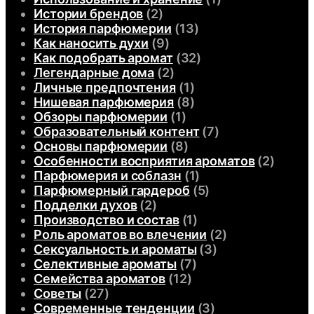
Истории брендов
(2)
История парфюмерии
(13)
Как наносить духи
(9)
Как подобрать аромат
(32)
Легендарные дома
(2)
Личные предпочтения
(1)
Нишевая парфюмерия
(8)
Обзоры парфюмерии
(1)
Образовательный контент
(7)
Основы парфюмерии
(8)
Особенности восприятия ароматов
(2)
Парфюмерия и соблазн
(1)
Парфюмерный гардероб
(5)
Подделки духов
(2)
Производство и состав
(1)
Роль ароматов во влечении
(2)
Сексуальность и ароматы
(3)
Селективные ароматы
(7)
Семейства ароматов
(12)
Советы
(27)
Современные тенденции
(3)