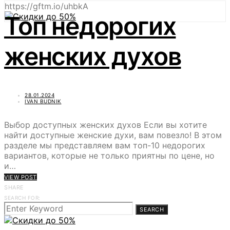
https://gftm.io/uhbkA
Топ недорогих
женских духов
28.01.2024
IVAN BUDNIK
Выбор доступных женских духов Если вы хотите
найти доступные женские духи, вам повезло! В этом
разделе мы представляем вам топ-10 недорогих
вариантов, которые не только приятны по цене, но
и…
VIEW POST
SHARE
SEARCH FOR:
SEARCH