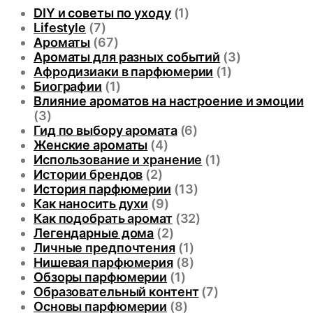
DIY и советы по уходу
(1)
Lifestyle
(7)
Ароматы
(67)
Ароматы для разных событий
(3)
Афродизиаки в парфюмерии
(1)
Биографии
(1)
Влияние ароматов на настроение и эмоции
(3)
Гид по выбору аромата
(6)
Женские ароматы
(4)
Использование и хранение
(1)
Истории брендов
(2)
История парфюмерии
(13)
Как наносить духи
(9)
Как подобрать аромат
(32)
Легендарные дома
(2)
Личные предпочтения
(1)
Нишевая парфюмерия
(8)
Обзоры парфюмерии
(1)
Образовательный контент
(7)
Основы парфюмерии
(8)