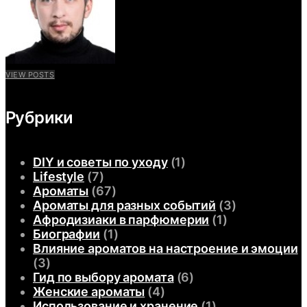
VIEW POSTS
Рубрики
DIY и советы по уходу
(1)
Lifestyle
(7)
Ароматы
(67)
Ароматы для разных событий
(3)
Афродизиаки в парфюмерии
(1)
Биографии
(1)
Влияние ароматов на настроение и эмоции
(3)
Гид по выбору аромата
(6)
Женские ароматы
(4)
Использование и хранение
(1)