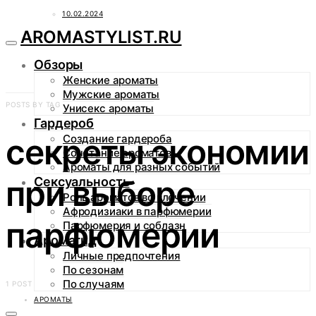
10.02.2024
AROMASTYLIST.RU
Обзоры
Женские ароматы
Мужские ароматы
POSTS BY TAG
Унисекс ароматы
Гардероб
секреты экономии
Создание гардероба
Сочетание ароматов
Ароматы для разных событий
при выборе
Сексуальность
Роль ароматов во влечении
Афродизиаки в парфюмерии
парфюмерии
Парфюмерия и соблазн
Аромагид
Личные предпочтения
По сезонам
По случаям
1 POST
АРОМАТЫ