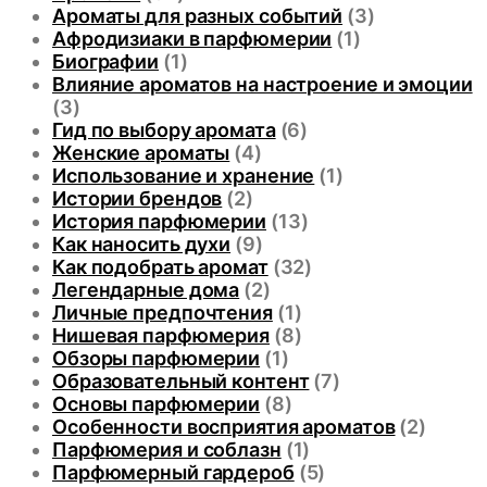
Ароматы для разных событий
(3)
Афродизиаки в парфюмерии
(1)
Биографии
(1)
Влияние ароматов на настроение и эмоции
(3)
Гид по выбору аромата
(6)
Женские ароматы
(4)
Использование и хранение
(1)
Истории брендов
(2)
История парфюмерии
(13)
Как наносить духи
(9)
Как подобрать аромат
(32)
Легендарные дома
(2)
Личные предпочтения
(1)
Нишевая парфюмерия
(8)
Обзоры парфюмерии
(1)
Образовательный контент
(7)
Основы парфюмерии
(8)
Особенности восприятия ароматов
(2)
Парфюмерия и соблазн
(1)
Парфюмерный гардероб
(5)