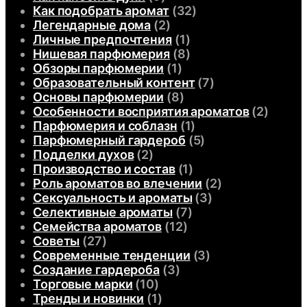
Как подобрать аромат
(32)
Легендарные дома
(2)
Личные предпочтения
(1)
Нишевая парфюмерия
(8)
Обзоры парфюмерии
(1)
Образовательный контент
(7)
Основы парфюмерии
(8)
Особенности восприятия ароматов
(2)
Парфюмерия и соблазн
(1)
Парфюмерный гардероб
(5)
Подделки духов
(2)
Производство и состав
(1)
Роль ароматов во влечении
(2)
Сексуальность и ароматы
(3)
Селективные ароматы
(7)
Семейства ароматов
(12)
Советы
(27)
Современные тенденции
(3)
Создание гардероба
(3)
Торговые марки
(10)
Тренды и новинки
(1)