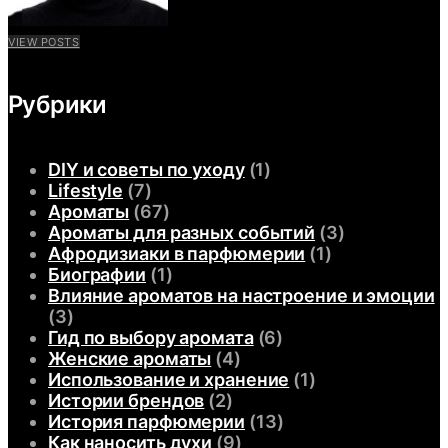
VIEW POSTS
Рубрики
DIY и советы по уходу
(1)
Lifestyle
(7)
Ароматы
(67)
Ароматы для разных событий
(3)
Афродизиаки в парфюмерии
(1)
Биографии
(1)
Влияние ароматов на настроение и эмоции
(3)
Гид по выбору аромата
(6)
Женские ароматы
(4)
Использование и хранение
(1)
Истории брендов
(2)
История парфюмерии
(13)
Как наносить духи
(9)