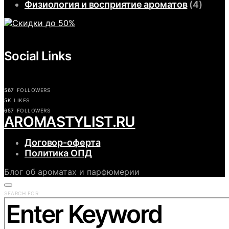
Физиология и восприятие ароматов
(4)
Social Links
567
FOLLOWERS
5K
LIKES
657
FOLLOWERS
АROMASTYLIST.RU
Договор-оферта
Политика ОПД
Блог об ароматах и парфюмерии
SEARCH FOR: