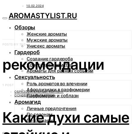
10.02.2024
AROMASTYLIST.RU
Обзоры
Женские ароматы
Мужские ароматы
POSTS BY TAG
Унисекс ароматы
Гардероб
рекомендации
Создание гардероба
Сочетание ароматов
Ароматы для разных событий
Сексуальность
Роль ароматов во влечении
1 POST
Афродизиаки в парфюмерии
ОБРАЗОВАТЕЛЬНЫЙ КОНТЕНТ
Парфюмерия и соблазн
ОСНОВЫ ПАРФЮМЕРИИ
Аромагид
Личные предпочтения
Какие духи самые
По сезонам
По случаям