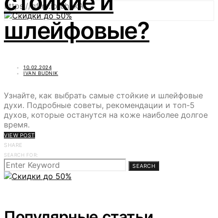
стойкие и
https://gftm.io/uhbkA
шлейфовые?
10.02.2024
IVAN BUDNIK
Узнайте, как выбрать самые стойкие и шлейфовые
духи. Подробные советы, рекомендации и топ-5
духов, которые останутся на коже наиболее долгое
время.
VIEW POST
SHARE
SEARCH FOR:
SEARCH
Популярные статьи