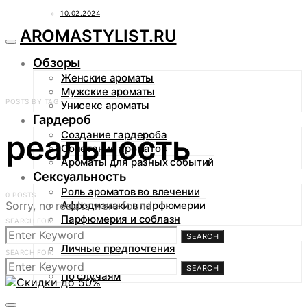
10.02.2024
AROMASTYLIST.RU
Обзоры
Женские ароматы
Мужские ароматы
POSTS BY TAG
Унисекс ароматы
Гардероб
реальность
Создание гардероба
Сочетание ароматов
Ароматы для разных событий
Сексуальность
Роль ароматов во влечении
0 POSTS
Sorry, no results were found.
Афродизиаки в парфюмерии
Парфюмерия и соблазн
SEARCH FOR:
Аромагид
SEARCH
Личные предпочтения
SEARCH FOR:
По сезонам
SEARCH
По случаям