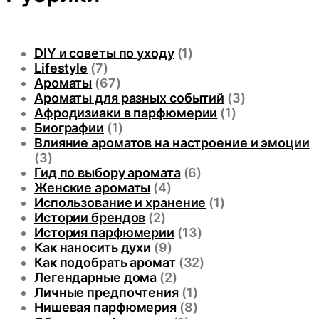
DIY и советы по уходу
(1)
Lifestyle
(7)
Ароматы
(67)
Ароматы для разных событий
(3)
Афродизиаки в парфюмерии
(1)
Биографии
(1)
Влияние ароматов на настроение и эмоции
(3)
Гид по выбору аромата
(6)
Женские ароматы
(4)
Использование и хранение
(1)
Истории брендов
(2)
История парфюмерии
(13)
Как наносить духи
(9)
Как подобрать аромат
(32)
Легендарные дома
(2)
Личные предпочтения
(1)
Нишевая парфюмерия
(8)