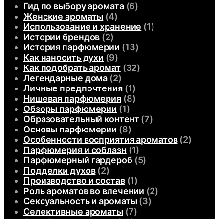
Гид по выбору аромата
(6)
Женские ароматы
(4)
Использование и хранение
(1)
Истории брендов
(2)
История парфюмерии
(13)
Как наносить духи
(9)
Как подобрать аромат
(32)
Легендарные дома
(2)
Личные предпочтения
(1)
Нишевая парфюмерия
(8)
Обзоры парфюмерии
(1)
Образовательный контент
(7)
Основы парфюмерии
(8)
Особенности восприятия ароматов
(2)
Парфюмерия и соблазн
(1)
Парфюмерный гардероб
(5)
Подделки духов
(2)
Производство и состав
(1)
Роль ароматов во влечении
(2)
Сексуальность и ароматы
(3)
Селективные ароматы
(7)