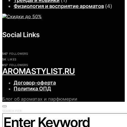
Тренды и новинки
(1)
Физиология и восприятие ароматов
(4)
Social Links
567
FOLLOWERS
5K
LIKES
657
FOLLOWERS
АROMASTYLIST.RU
Договор-оферта
Политика ОПД
Блог об ароматах и парфюмерии
SEARCH FOR: