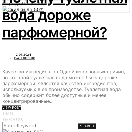
https://gftm.io/uhbkA
вода дороже
парфюмерной?
12.01.2024
IVAN BUDNIK
Качество ингредиентов Одной из основных причин,
по которой туалетная вода может быть дороже
парфюмерной, является качество ингредиентов,
используемых в ее производстве. Туалетная вода
обычно содержит более доступные и менее
концентрированные…
VIEW POST
SHARE
SEARCH FOR:
SEARCH