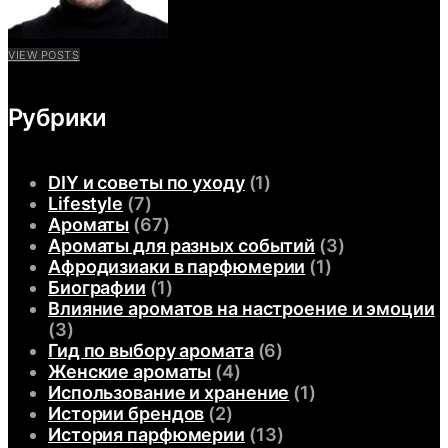
VIEW POSTS
Рубрики
DIY и советы по уходу
(1)
Lifestyle
(7)
Ароматы
(67)
Ароматы для разных событий
(3)
Афродизиаки в парфюмерии
(1)
Биографии
(1)
Влияние ароматов на настроение и эмоции
(3)
Гид по выбору аромата
(6)
Женские ароматы
(4)
Использование и хранение
(1)
Истории брендов
(2)
История парфюмерии
(13)