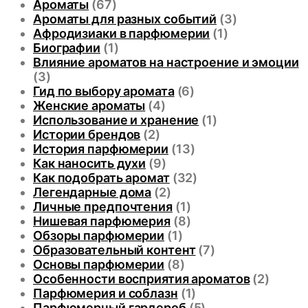
Ароматы
(67)
Ароматы для разных событий
(3)
Афродизиаки в парфюмерии
(1)
Биографии
(1)
Влияние ароматов на настроение и эмоции
(3)
Гид по выбору аромата
(6)
Женские ароматы
(4)
Использование и хранение
(1)
Истории брендов
(2)
История парфюмерии
(13)
Как наносить духи
(9)
Как подобрать аромат
(32)
Легендарные дома
(2)
Личные предпочтения
(1)
Нишевая парфюмерия
(8)
Обзоры парфюмерии
(1)
Образовательный контент
(7)
Основы парфюмерии
(8)
Особенности восприятия ароматов
(2)
Парфюмерия и соблазн
(1)
Парфюмерный гардероб
(5)