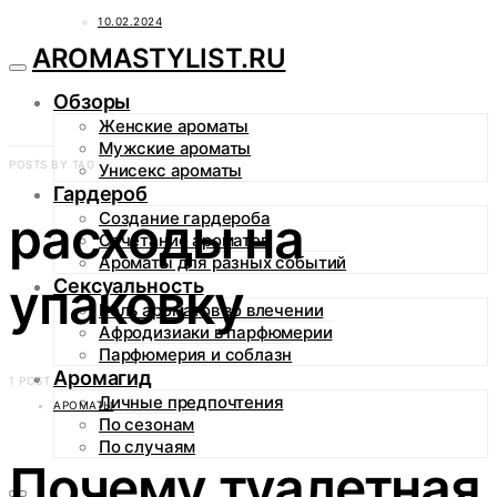
10.02.2024
AROMASTYLIST.RU
Обзоры
Женские ароматы
Мужские ароматы
POSTS BY TAG
Унисекс ароматы
Гардероб
расходы на
Создание гардероба
Сочетание ароматов
Ароматы для разных событий
упаковку
Сексуальность
Роль ароматов во влечении
Афродизиаки в парфюмерии
Парфюмерия и соблазн
Аромагид
1 POST
Личные предпочтения
АРОМАТЫ
По сезонам
По случаям
Почему туалетная