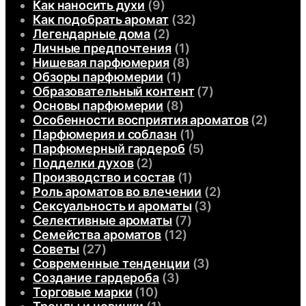
Как наносить духи
(9)
Как подобрать аромат
(32)
Легендарные дома
(2)
Личные предпочтения
(1)
Нишевая парфюмерия
(8)
Обзоры парфюмерии
(1)
Образовательный контент
(7)
Основы парфюмерии
(8)
Особенности восприятия ароматов
(2)
Парфюмерия и соблазн
(1)
Парфюмерный гардероб
(5)
Подделки духов
(2)
Производство и состав
(1)
Роль ароматов во влечении
(2)
Сексуальность и ароматы
(3)
Селективные ароматы
(7)
Семейства ароматов
(12)
Советы
(27)
Современные тенденции
(3)
Создание гардероба
(3)
Торговые марки
(10)