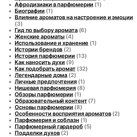
Афродизиаки в парфюмерии
(1)
Биографии
(1)
Влияние ароматов на настроение и эмоции
(3)
Гид по выбору аромата
(6)
Женские ароматы
(4)
Использование и хранение
(1)
Истории брендов
(2)
История парфюмерии
(13)
Как наносить духи
(9)
Как подобрать аромат
(32)
Легендарные дома
(2)
Личные предпочтения
(1)
Нишевая парфюмерия
(8)
Обзоры парфюмерии
(1)
Образовательный контент
(7)
Основы парфюмерии
(8)
Особенности восприятия ароматов
(2)
Парфюмерия и соблазн
(1)
Парфюмерный гардероб
(5)
Подделки духов
(2)