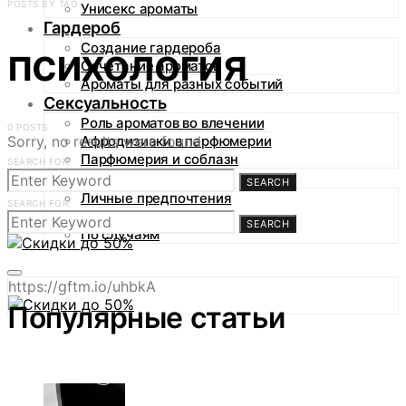
POSTS BY TAG
Унисекс ароматы
Гардероб
психология
Создание гардероба
Сочетание ароматов
Ароматы для разных событий
Сексуальность
Роль ароматов во влечении
0 POSTS
Sorry, no results were found.
Афродизиаки в парфюмерии
Парфюмерия и соблазн
SEARCH FOR:
Аромагид
SEARCH
Личные предпочтения
SEARCH FOR:
По сезонам
SEARCH
По случаям
https://gftm.io/uhbkA
Популярные статьи