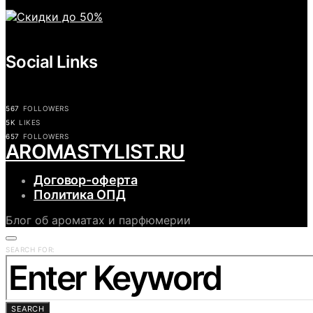
Social Links
567
FOLLOWERS
5K
LIKES
657
FOLLOWERS
АROMASTYLIST.RU
Договор-оферта
Политика ОПД
Блог об ароматах и парфюмерии
SEARCH FOR:
SEARCH