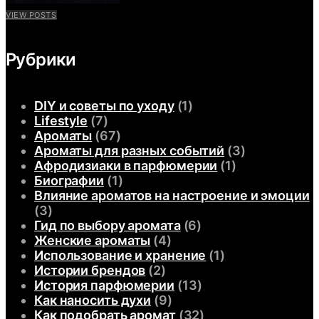
VIEW POSTS
Рубрики
DIY и советы по уходу
(1)
Lifestyle
(7)
Ароматы
(67)
Ароматы для разных событий
(3)
Афродизиаки в парфюмерии
(1)
Биографии
(1)
Влияние ароматов на настроение и эмоции
(3)
Гид по выбору аромата
(6)
Женские ароматы
(4)
Использование и хранение
(1)
Истории брендов
(2)
История парфюмерии
(13)
Как наносить духи
(9)
Как подобрать аромат
(32)