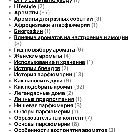
DIY и советы по уходу
(1)
Lifestyle
(7)
Ароматы
(67)
Ароматы для разных событий
(3)
Афродизиаки в парфюмерии
(1)
Биографии
(1)
Влияние ароматов на настроение и эмоции
(3)
Гид по выбору аромата
(6)
Женские ароматы
(4)
Использование и хранение
(1)
Истории брендов
(2)
История парфюмерии
(13)
Как наносить духи
(9)
Как подобрать аромат
(32)
Легендарные дома
(2)
Личные предпочтения
(1)
Нишевая парфюмерия
(8)
Обзоры парфюмерии
(1)
Образовательный контент
(7)
Основы парфюмерии
(8)
Особенности восприятия ароматов
(2)