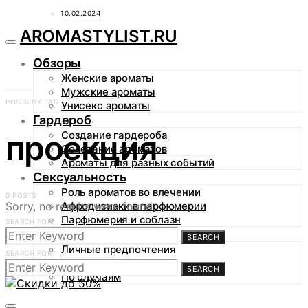
10.02.2024
AROMASTYLIST.RU
Обзоры
Женские ароматы
Мужские ароматы
POSTS BY TAG
Унисекс ароматы
Гардероб
проекция
Создание гардероба
Сочетание ароматов
Ароматы для разных событий
Сексуальность
Роль ароматов во влечении
0 POSTS
Sorry, no results were found.
Афродизиаки в парфюмерии
Парфюмерия и соблазн
SEARCH FOR:
Аромагид
SEARCH
Личные предпочтения
SEARCH FOR:
По сезонам
SEARCH
По случаям