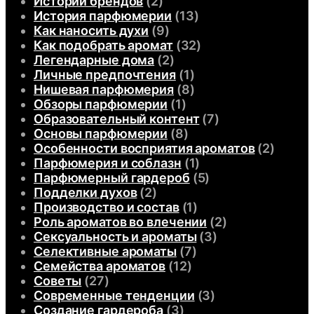
Истории брендов
(2)
История парфюмерии
(13)
Как наносить духи
(9)
Как подобрать аромат
(32)
Легендарные дома
(2)
Личные предпочтения
(1)
Нишевая парфюмерия
(8)
Обзоры парфюмерии
(1)
Образовательный контент
(7)
Основы парфюмерии
(8)
Особенности восприятия ароматов
(2)
Парфюмерия и соблазн
(1)
Парфюмерный гардероб
(5)
Подделки духов
(2)
Производство и состав
(1)
Роль ароматов во влечении
(2)
Сексуальность и ароматы
(3)
Селективные ароматы
(7)
Семейства ароматов
(12)
Советы
(27)
Современные тенденции
(3)
Создание гардероба
(3)