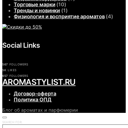
Торговые марки
(10)
Тренды и новинки
(1)
Физиология и восприятие ароматов
(4)
Social Links
567
FOLLOWERS
5K
LIKES
657
FOLLOWERS
АROMASTYLIST.RU
Договор-оферта
Политика ОПД
Блог об ароматах и парфюмерии
SEARCH FOR: