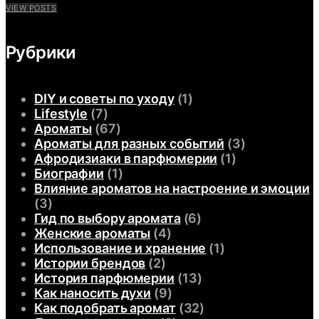
VIEW POSTS
Рубрики
DIY и советы по уходу
(1)
Lifestyle
(7)
Ароматы
(67)
Ароматы для разных событий
(3)
Афродизиаки в парфюмерии
(1)
Биографии
(1)
Влияние ароматов на настроение и эмоции
(3)
Гид по выбору аромата
(6)
Женские ароматы
(4)
Использование и хранение
(1)
Истории брендов
(2)
История парфюмерии
(13)
Как наносить духи
(9)
Как подобрать аромат
(32)