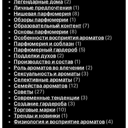
Легендарные дома
(2)
Личные предпочтения
(1)
Нишевая парфюмерия
(8)
Обзоры парфюмерии
(1)
Образовательный контент
(7)
Основы парфюмерии
(8)
Особенности восприятия ароматов
(2)
Парфюмерия и соблазн
(1)
Парфюмерный гардероб
(5)
Подделки духов
(2)
Производство и состав
(1)
Роль ароматов во влечении
(2)
Сексуальность и ароматы
(3)
Селективные ароматы
(7)
Семейства ароматов
(12)
Советы
(27)
Современные тенденции
(3)
Создание гардероба
(3)
Торговые марки
(10)
Тренды и новинки
(1)
Физиология и восприятие ароматов
(4)