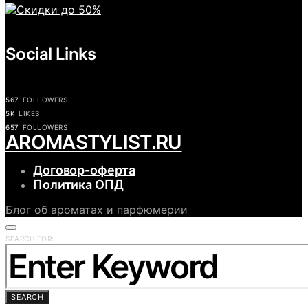
Social Links
567
FOLLOWERS
5K
LIKES
657
FOLLOWERS
АROMASTYLIST.RU
Договор-оферта
Политика ОПД
Блог об ароматах и парфюмерии
SEARCH FOR:
SEARCH