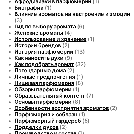
Афродизиаки в парфюмерии
(1)
Биографии
(1)
Влияние ароматов на настроение и эмоции
(3)
Гид по выбору аромата
(6)
Женские ароматы
(4)
Использование и хранение
(1)
Истории брендов
(2)
История парфюмерии
(13)
Как наносить духи
(9)
Как подобрать аромат
(32)
Легендарные дома
(2)
Личные предпочтения
(1)
Нишевая парфюмерия
(8)
Обзоры парфюмерии
(1)
Образовательный контент
(7)
Основы парфюмерии
(8)
Особенности восприятия ароматов
(2)
Парфюмерия и соблазн
(1)
Парфюмерный гардероб
(5)
Подделки духов
(2)
Производство и состав
(1)