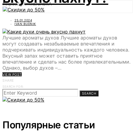
https://gftm.io/uhbkA
25.01.2024
IVAN BUDNIK
Лучшие ароматы духов Лучшие ароматы духов
могут создавать незабываемые впечатления и
подчеркивать индивидуальность каждого человека.
Вкусный запах может оставить приятное
впечатление и сделать нас более привлекательными.
Однако, выбор духов –…
VIEW POST
SHARE
SEARCH FOR:
SEARCH
Популярные статьи