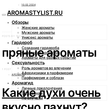
10.02.2024
AROMASTYLIST.RU
Обзоры
Женские ароматы
Мужские ароматы
POSTS BY TAG
Унисекс ароматы
Гардероб
пряные ароматы
Создание гардероба
Сочетание ароматов
Ароматы для разных событий
Сексуальность
Роль ароматов во влечении
1 POST
Афродизиаки в парфюмерии
АРОМАТЫ
Парфюмерия и соблазн
Аромагид
Какие духи очень
Личные предпочтения
По сезонам
По случаям
вкусно пахнут?