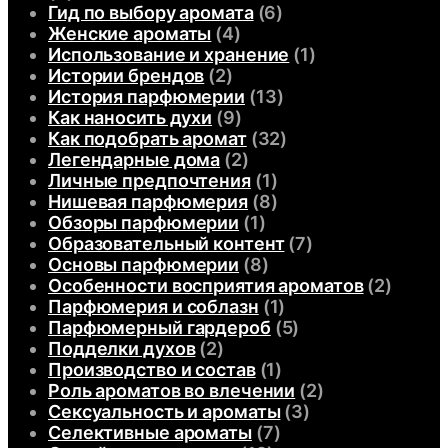
Гид по выбору аромата
(6)
Женские ароматы
(4)
Использование и хранение
(1)
Истории брендов
(2)
История парфюмерии
(13)
Как наносить духи
(9)
Как подобрать аромат
(32)
Легендарные дома
(2)
Личные предпочтения
(1)
Нишевая парфюмерия
(8)
Обзоры парфюмерии
(1)
Образовательный контент
(7)
Основы парфюмерии
(8)
Особенности восприятия ароматов
(2)
Парфюмерия и соблазн
(1)
Парфюмерный гардероб
(5)
Подделки духов
(2)
Производство и состав
(1)
Роль ароматов во влечении
(2)
Сексуальность и ароматы
(3)
Селективные ароматы
(7)