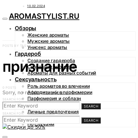
10.02.2024
AROMASTYLIST.RU
Обзоры
Женские ароматы
Мужские ароматы
POSTS BY TAG
Унисекс ароматы
Гардероб
признание
Создание гардероба
Сочетание ароматов
Ароматы для разных событий
Сексуальность
Роль ароматов во влечении
0 POSTS
Sorry, no results were found.
Афродизиаки в парфюмерии
Парфюмерия и соблазн
SEARCH FOR:
Аромагид
SEARCH
Личные предпочтения
SEARCH FOR:
По сезонам
SEARCH
По случаям