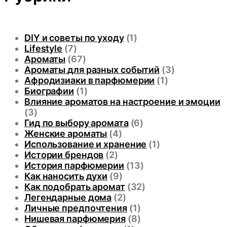
DIY и советы по уходу
(1)
Lifestyle
(7)
Ароматы
(67)
Ароматы для разных событий
(3)
Афродизиаки в парфюмерии
(1)
Биографии
(1)
Влияние ароматов на настроение и эмоции
(3)
Гид по выбору аромата
(6)
Женские ароматы
(4)
Использование и хранение
(1)
Истории брендов
(2)
История парфюмерии
(13)
Как наносить духи
(9)
Как подобрать аромат
(32)
Легендарные дома
(2)
Личные предпочтения
(1)
Нишевая парфюмерия
(8)