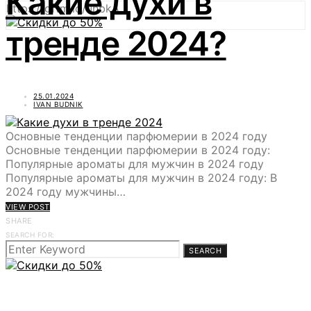
Какие духи в
https://gftm.io/uhbkA
тренде 2024?
25.01.2024
IVAN BUDNIK
Основные тенденции парфюмерии в 2024 году
Основные тенденции парфюмерии в 2024 году:
Популярные ароматы для мужчин в 2024 году
Популярные ароматы для мужчин в 2024 году: В
2024 году мужчины…
VIEW POST
SHARE
SEARCH FOR:
SEARCH