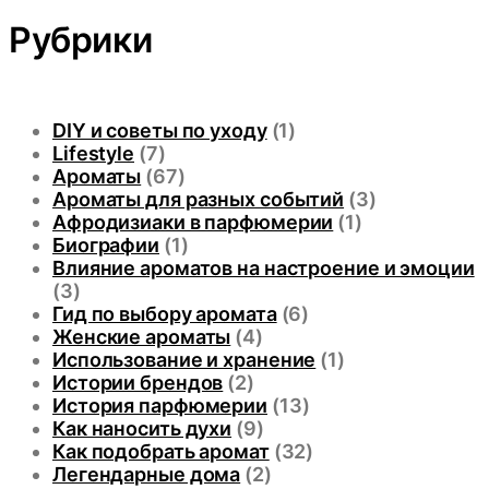
Рубрики
DIY и советы по уходу
(1)
Lifestyle
(7)
Ароматы
(67)
Ароматы для разных событий
(3)
Афродизиаки в парфюмерии
(1)
Биографии
(1)
Влияние ароматов на настроение и эмоции
(3)
Гид по выбору аромата
(6)
Женские ароматы
(4)
Использование и хранение
(1)
Истории брендов
(2)
История парфюмерии
(13)
Как наносить духи
(9)
Как подобрать аромат
(32)
Легендарные дома
(2)