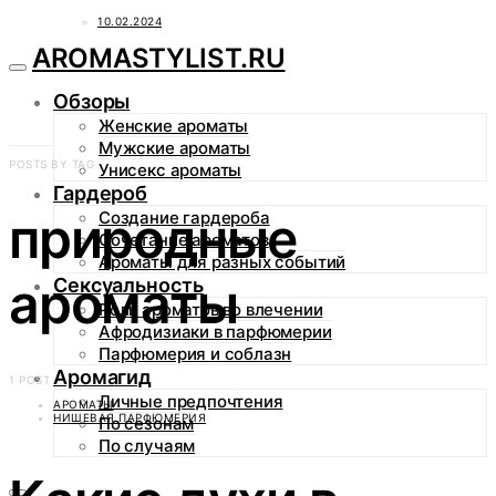
10.02.2024
AROMASTYLIST.RU
Обзоры
Женские ароматы
Мужские ароматы
POSTS BY TAG
Унисекс ароматы
Гардероб
природные
Создание гардероба
Сочетание ароматов
Ароматы для разных событий
ароматы
Сексуальность
Роль ароматов во влечении
Афродизиаки в парфюмерии
Парфюмерия и соблазн
Аромагид
1 POST
Личные предпочтения
АРОМАТЫ
НИШЕВАЯ ПАРФЮМЕРИЯ
По сезонам
По случаям