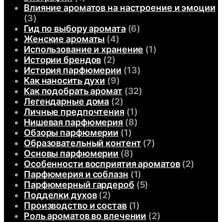
Влияние ароматов на настроение и эмоции
(3)
Гид по выбору аромата
(6)
Женские ароматы
(4)
Использование и хранение
(1)
Истории брендов
(2)
История парфюмерии
(13)
Как наносить духи
(9)
Как подобрать аромат
(32)
Легендарные дома
(2)
Личные предпочтения
(1)
Нишевая парфюмерия
(8)
Обзоры парфюмерии
(1)
Образовательный контент
(7)
Основы парфюмерии
(8)
Особенности восприятия ароматов
(2)
Парфюмерия и соблазн
(1)
Парфюмерный гардероб
(5)
Подделки духов
(2)
Производство и состав
(1)
Роль ароматов во влечении
(2)