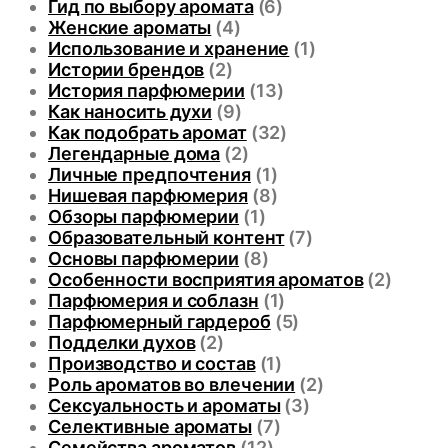
Гид по выбору аромата
(6)
Женские ароматы
(4)
Использование и хранение
(1)
Истории брендов
(2)
История парфюмерии
(13)
Как наносить духи
(9)
Как подобрать аромат
(32)
Легендарные дома
(2)
Личные предпочтения
(1)
Нишевая парфюмерия
(8)
Обзоры парфюмерии
(1)
Образовательный контент
(7)
Основы парфюмерии
(8)
Особенности восприятия ароматов
(2)
Парфюмерия и соблазн
(1)
Парфюмерный гардероб
(5)
Подделки духов
(2)
Производство и состав
(1)
Роль ароматов во влечении
(2)
Сексуальность и ароматы
(3)
Селективные ароматы
(7)
Семейства ароматов
(12)