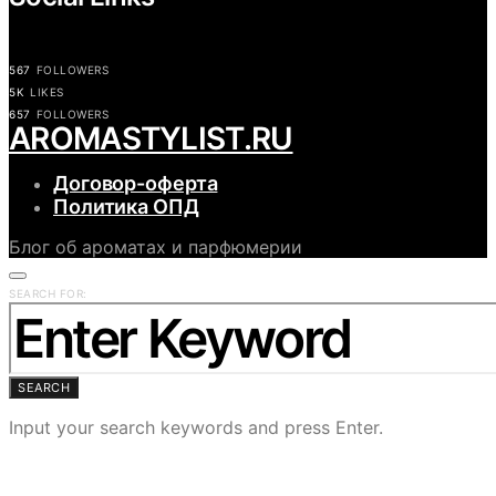
567
FOLLOWERS
5K
LIKES
657
FOLLOWERS
АROMASTYLIST.RU
Договор-оферта
Политика ОПД
Блог об ароматах и парфюмерии
SEARCH FOR:
SEARCH
Input your search keywords and press Enter.