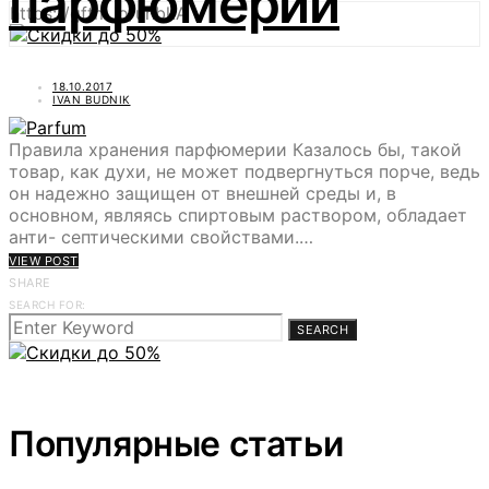
парфюмерии
https://gftm.io/uhbkA
18.10.2017
IVAN BUDNIK
Правила хранения парфюмерии Казалось бы, такой
товар, как духи, не может подвергнуться порче, ведь
он надежно защищен от внешней среды и, в
основном, являясь спиртовым раствором, обладает
анти- септическими свойствами.…
VIEW POST
SHARE
SEARCH FOR:
SEARCH
Популярные статьи