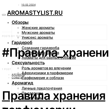
10.02.2024
AROMASTYLIST.RU
Обзоры
Женские ароматы
Мужские ароматы
POSTS BY TAG
Унисекс ароматы
Гардероб
#Правила_хранени
Создание гардероба
Сочетание ароматов
Ароматы для разных событий
Сексуальность
Роль ароматов во влечении
1 POST
Афродизиаки в парфюмерии
АРОМАТЫ
Парфюмерия и соблазн
СОВЕТЫ
Аромагид
Личные предпочтения
Правила хранения
По сезонам
По случаям