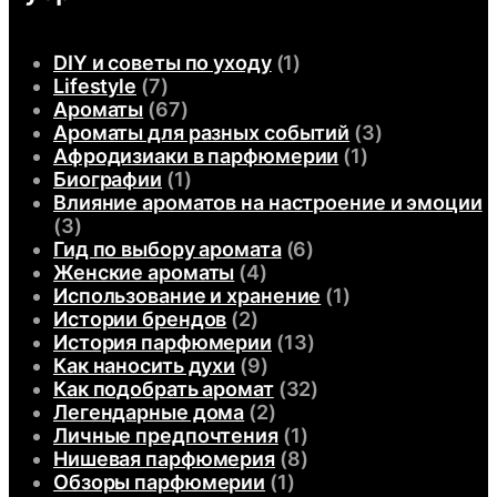
DIY и советы по уходу
(1)
Lifestyle
(7)
Ароматы
(67)
Ароматы для разных событий
(3)
Афродизиаки в парфюмерии
(1)
Биографии
(1)
Влияние ароматов на настроение и эмоции
(3)
Гид по выбору аромата
(6)
Женские ароматы
(4)
Использование и хранение
(1)
Истории брендов
(2)
История парфюмерии
(13)
Как наносить духи
(9)
Как подобрать аромат
(32)
Легендарные дома
(2)
Личные предпочтения
(1)
Нишевая парфюмерия
(8)
Обзоры парфюмерии
(1)