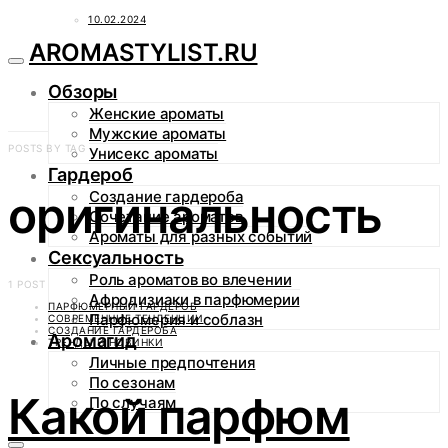
10.02.2024
AROMASTYLIST.RU
Обзоры
Женские ароматы
Мужские ароматы
POSTS BY TAG
Унисекс ароматы
Гардероб
оригинальность
Создание гардероба
Сочетание ароматов
Ароматы для разных событий
Сексуальность
Роль ароматов во влечении
1 POST
Афродизиаки в парфюмерии
ПАРФЮМЕРНЫЙ ГАРДЕРОБ
Парфюмерия и соблазн
СОВРЕМЕННЫЕ ТЕНДЕНЦИИ
СОЗДАНИЕ ГАРДЕРОБА
Аромагид
ТРЕНДЫ И НОВИНКИ
Личные предпочтения
По сезонам
Какой парфюм
По случаям