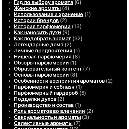
Гид по выбору аромата
(6)
Женские ароматы
(4)
Использование и хранение
(1)
Истории брендов
(2)
История парфюмерии
(13)
Как наносить духи
(9)
Как подобрать аромат
(32)
Легендарные дома
(2)
Личные предпочтения
(1)
Нишевая парфюмерия
(8)
Обзоры парфюмерии
(1)
Образовательный контент
(7)
Основы парфюмерии
(8)
Особенности восприятия ароматов
(2)
Парфюмерия и соблазн
(1)
Парфюмерный гардероб
(5)
Подделки духов
(2)
Производство и состав
(1)
Роль ароматов во влечении
(2)
Сексуальность и ароматы
(3)
Селективные ароматы
(7)