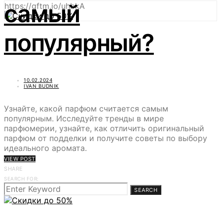
самый
https://gftm.io/uhbkA
популярный?
10.02.2024
IVAN BUDNIK
Узнайте, какой парфюм считается самым
популярным. Исследуйте тренды в мире
парфюмерии, узнайте, как отличить оригинальный
парфюм от подделки и получите советы по выбору
идеального аромата.
VIEW POST
SHARE
SEARCH FOR:
SEARCH