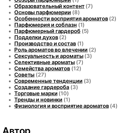
Образовательный контент
(7)
Основы парфюмерии
(8)
Особенности восприятия ароматов
(2)
Парфюмерия и соблазн
(1)
Парфюмерный гардероб
(5)
Подделки духов
(2)
Производство и состав
(1)
Роль ароматов во влечении
(2)
Сексуальность и ароматы
(3)
Селективные ароматы
(7)
Семейства ароматов
(12)
Советы
(27)
Современные тенденции
(3)
Создание гардероба
(3)
Торговые марки
(10)
Тренды и новинки
(1)
Физиология и восприятие ароматов
(4)
Автор