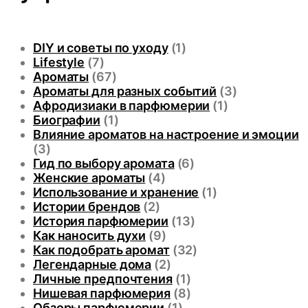
DIY и советы по уходу
(1)
Lifestyle
(7)
Ароматы
(67)
Ароматы для разных событий
(3)
Афродизиаки в парфюмерии
(1)
Биографии
(1)
Влияние ароматов на настроение и эмоции
(3)
Гид по выбору аромата
(6)
Женские ароматы
(4)
Использование и хранение
(1)
Истории брендов
(2)
История парфюмерии
(13)
Как наносить духи
(9)
Как подобрать аромат
(32)
Легендарные дома
(2)
Личные предпочтения
(1)
Нишевая парфюмерия
(8)
Обзоры парфюмерии
(1)