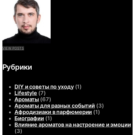
VIEW POSTS
Рубрики
DIY и советы по уходу
(1)
Lifestyle
(7)
Ароматы
(67)
Ароматы для разных событий
(3)
Афродизиаки в парфюмерии
(1)
Биографии
(1)
Влияние ароматов на настроение и эмоции
(3)