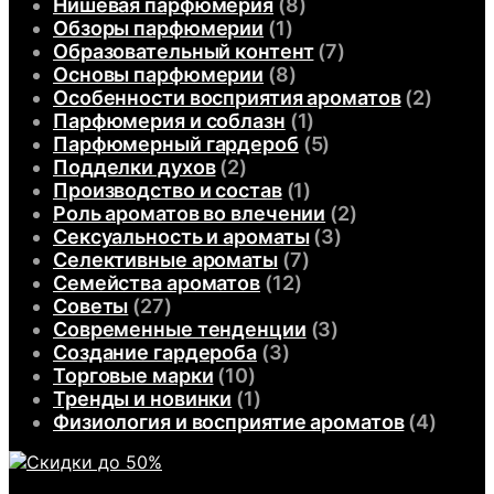
Нишевая парфюмерия
(8)
Обзоры парфюмерии
(1)
Образовательный контент
(7)
Основы парфюмерии
(8)
Особенности восприятия ароматов
(2)
Парфюмерия и соблазн
(1)
Парфюмерный гардероб
(5)
Подделки духов
(2)
Производство и состав
(1)
Роль ароматов во влечении
(2)
Сексуальность и ароматы
(3)
Селективные ароматы
(7)
Семейства ароматов
(12)
Советы
(27)
Современные тенденции
(3)
Создание гардероба
(3)
Торговые марки
(10)
Тренды и новинки
(1)
Физиология и восприятие ароматов
(4)