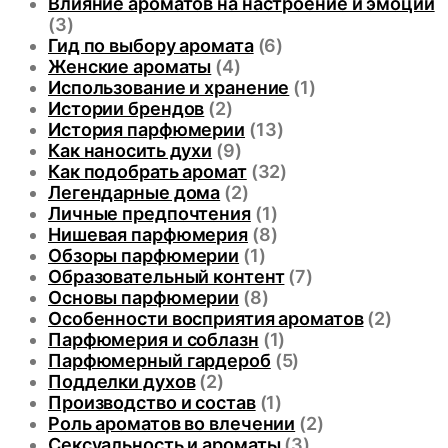
Влияние ароматов на настроение и эмоции
(3)
Гид по выбору аромата
(6)
Женские ароматы
(4)
Использование и хранение
(1)
Истории брендов
(2)
История парфюмерии
(13)
Как наносить духи
(9)
Как подобрать аромат
(32)
Легендарные дома
(2)
Личные предпочтения
(1)
Нишевая парфюмерия
(8)
Обзоры парфюмерии
(1)
Образовательный контент
(7)
Основы парфюмерии
(8)
Особенности восприятия ароматов
(2)
Парфюмерия и соблазн
(1)
Парфюмерный гардероб
(5)
Подделки духов
(2)
Производство и состав
(1)
Роль ароматов во влечении
(2)
Сексуальность и ароматы
(3)