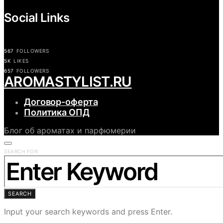
Social Links
567
FOLLOWERS
5K
LIKES
657
FOLLOWERS
АROMASTYLIST.RU
Договор-оферта
Политика ОПД
Блог об ароматах и парфюмерии
SEARCH FOR:
SEARCH
Input your search keywords and press Enter.