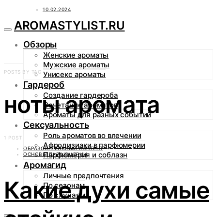
10.02.2024
AROMASTYLIST.RU
Обзоры
Женские ароматы
Мужские ароматы
POSTS BY TAG
Унисекс ароматы
Гардероб
ноты аромата
Создание гардероба
Сочетание ароматов
Ароматы для разных событий
Сексуальность
Роль ароматов во влечении
1 POST
Афродизиаки в парфюмерии
ОБРАЗОВАТЕЛЬНЫЙ КОНТЕНТ
Парфюмерия и соблазн
ОСНОВЫ ПАРФЮМЕРИИ
Аромагид
Личные предпочтения
Какие духи самые
По сезонам
По случаям