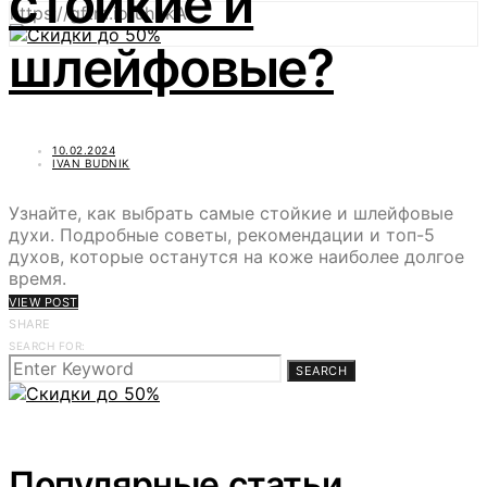
стойкие и
https://gftm.io/uhbkA
шлейфовые?
10.02.2024
IVAN BUDNIK
Узнайте, как выбрать самые стойкие и шлейфовые
духи. Подробные советы, рекомендации и топ-5
духов, которые останутся на коже наиболее долгое
время.
VIEW POST
SHARE
SEARCH FOR:
SEARCH
Популярные статьи