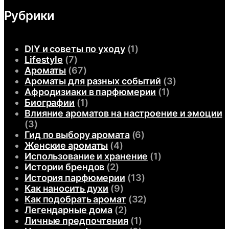
Рубрики
DIY и советы по уходу
(1)
Lifestyle
(7)
Ароматы
(67)
Ароматы для разных событий
(3)
Афродизиаки в парфюмерии
(1)
Биографии
(1)
Влияние ароматов на настроение и эмоции
(3)
Гид по выбору аромата
(6)
Женские ароматы
(4)
Использование и хранение
(1)
Истории брендов
(2)
История парфюмерии
(13)
Как наносить духи
(9)
Как подобрать аромат
(32)
Легендарные дома
(2)
Личные предпочтения
(1)