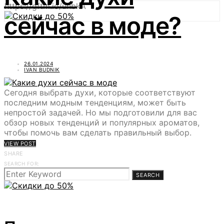
https://gftm.io/uhbkA
сейчас в моде?
26.01.2024
IVAN BUDNIK
Сегодня выбрать духи, которые соответствуют
последним модным тенденциям, может быть
непростой задачей. Но мы подготовили для вас
обзор новых тенденций и популярных ароматов,
чтобы помочь вам сделать правильный выбор.
VIEW POST
SHARE
SEARCH FOR:
SEARCH