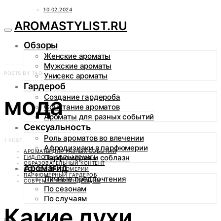
10.02.2024
AROMASTYLIST.RU
Обзоры
Женские ароматы
Мужские ароматы
POSTS BY TAG
Унисекс ароматы
Гардероб
мода
Создание гардероба
Сочетание ароматов
Ароматы для разных событий
Сексуальность
Роль ароматов во влечении
1 POST
Афродизиаки в парфюмерии
АРОМАТЫ ДЛЯ РАЗНЫХ СОБЫТИЙ
Парфюмерия и соблазн
ГИД ПО ВЫБОРУ АРОМАТА
ОБРАЗОВАТЕЛЬНЫЙ КОНТЕНТ
Аромагид
ОСНОВЫ ПАРФЮМЕРИИ
ПАРФЮМЕРНЫЙ ГАРДЕРОБ
Личные предпочтения
СОВРЕМЕННЫЕ ТЕНДЕНЦИИ
По сезонам
По случаям
Какие духи