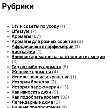
Рубрики
DIY и советы по уходу
(1)
Lifestyle
(7)
Ароматы
(67)
Ароматы для разных событий
(3)
Афродизиаки в парфюмерии
(1)
Биографии
(1)
Влияние ароматов на настроение и эмоции
(3)
Гид по выбору аромата
(6)
Женские ароматы
(4)
Использование и хранение
(1)
Истории брендов
(2)
История парфюмерии
(13)
Как наносить духи
(9)
Как подобрать аромат
(32)
Легендарные дома
(2)
Личные предпочтения
(1)