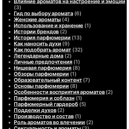
Влияние ароматов на настроение и эмоции
(3)
Гид по выбору аромата
(6)
Женские ароматы
(4)
Использование и хранение
(1)
Истории брендов
(2)
История парфюмерии
(13)
Как наносить духи
(9)
Как подобрать аромат
(32)
Легендарные дома
(2)
Личные предпочтения
(1)
Нишевая парфюмерия
(8)
Обзоры парфюмерии
(1)
Образовательный контент
(7)
Основы парфюмерии
(8)
Особенности восприятия ароматов
(2)
Парфюмерия и соблазн
(1)
Парфюмерный гардероб
(5)
Подделки духов
(2)
Производство и состав
(1)
Роль ароматов во влечении
(2)
Сексуальность и ароматы
(3)