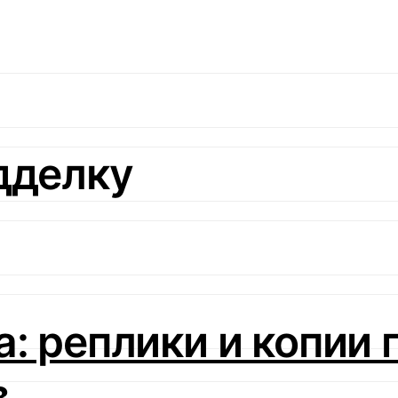
дделку
а: реплики и копии
в