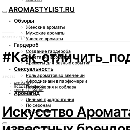
AROMASTYLIST.RU
Обзоры
Женские ароматы
Мужские ароматы
POSTS BY TAG
Унисекс ароматы
Гардероб
#Как_отличить_по
Создание гардероба
Сочетание ароматов
Ароматы для разных событий
Сексуальность
Роль ароматов во влечении
2 POSTS
Афродизиаки в парфюмерии
АРОМАТЫ
Парфюмерия и соблазн
ПОДДЕЛКИ ДУХОВ
ТОРГОВЫЕ МАРКИ
Аромагид
Личные предпочтения
По сезонам
Искусство Аромат
По случаям
известных брендо
https://gftm.io/uhbkA