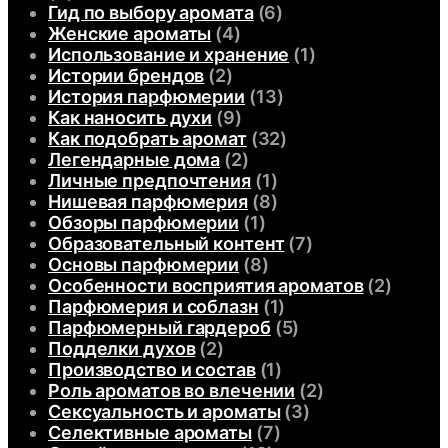
Гид по выбору аромата
(6)
Женские ароматы
(4)
Использование и хранение
(1)
Истории брендов
(2)
История парфюмерии
(13)
Как наносить духи
(9)
Как подобрать аромат
(32)
Легендарные дома
(2)
Личные предпочтения
(1)
Нишевая парфюмерия
(8)
Обзоры парфюмерии
(1)
Образовательный контент
(7)
Основы парфюмерии
(8)
Особенности восприятия ароматов
(2)
Парфюмерия и соблазн
(1)
Парфюмерный гардероб
(5)
Подделки духов
(2)
Производство и состав
(1)
Роль ароматов во влечении
(2)
Сексуальность и ароматы
(3)
Селективные ароматы
(7)