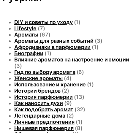
DIY и советы по уходу
(1)
Lifestyle
(7)
Ароматы
(67)
Ароматы для разных событий
(3)
Афродизиаки в парфюмерии
(1)
Биографии
(1)
Влияние ароматов на настроение и эмоции
(3)
Гид по выбору аромата
(6)
Женские ароматы
(4)
Использование и хранение
(1)
Истории брендов
(2)
История парфюмерии
(13)
Как наносить духи
(9)
Как подобрать аромат
(32)
Легендарные дома
(2)
Личные предпочтения
(1)
Нишевая парфюмерия
(8)