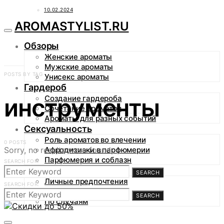
10.02.2024
AROMASTYLIST.RU
Обзоры
Женские ароматы
Мужские ароматы
POSTS BY TAG
Унисекс ароматы
Гардероб
инструменты
Создание гардероба
Сочетание ароматов
Ароматы для разных событий
Сексуальность
Роль ароматов во влечении
0 POSTS
Sorry, no results were found.
Афродизиаки в парфюмерии
Парфюмерия и соблазн
SEARCH FOR:
Аромагид
SEARCH
Личные предпочтения
SEARCH FOR:
По сезонам
SEARCH
По случаям