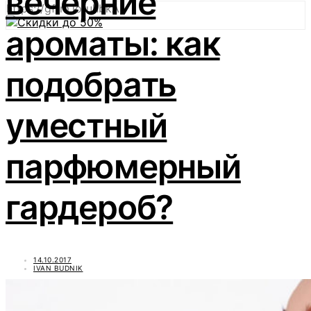
вечерние
https://gftm.io/uhbkA
ароматы: как
подобрать
уместный
парфюмерный
гардероб?
14.10.2017
IVAN BUDNIK