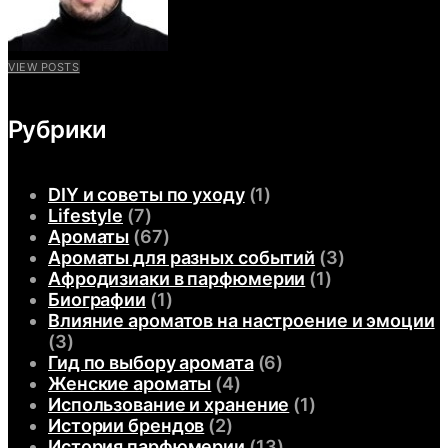
VIEW POSTS
Рубрики
DIY и советы по уходу
(1)
Lifestyle
(7)
Ароматы
(67)
Ароматы для разных событий
(3)
Афродизиаки в парфюмерии
(1)
Биографии
(1)
Влияние ароматов на настроение и эмоции
(3)
Гид по выбору аромата
(6)
Женские ароматы
(4)
Использование и хранение
(1)
Истории брендов
(2)
История парфюмерии
(13)