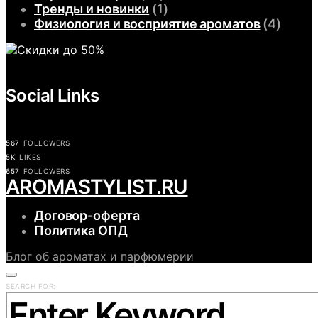
Тренды и новинки
(1)
Физиология и восприятие ароматов
(4)
Social Links
567
FOLLOWERS
5K
LIKES
657
FOLLOWERS
АROMASTYLIST.RU
Договор-оферта
Политика ОПД
Блог об ароматах и парфюмерии
SEARCH FOR: