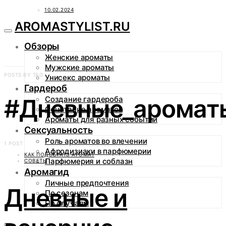
10.02.2024
AROMASTYLIST.RU
Обзоры
Женские ароматы
Мужские ароматы
POSTS BY TAG
Унисекс ароматы
Гардероб
#Дневные_аромат
Создание гардероба
Сочетание ароматов
Ароматы для разных событий
Сексуальность
Роль ароматов во влечении
1 POST
Афродизиаки в парфюмерии
КАК ПОДОБРАТЬ АРОМАТ
Парфюмерия и соблазн
СОВЕТЫ
Аромагид
Личные предпочтения
Дневные и
По сезонам
По случаям