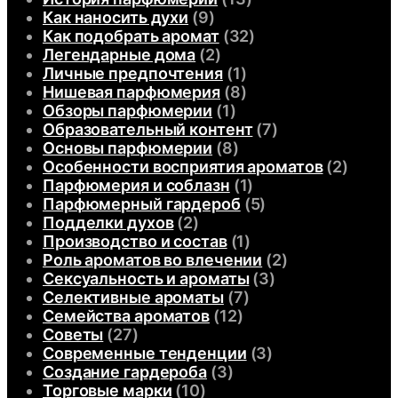
Как наносить духи
(9)
Как подобрать аромат
(32)
Легендарные дома
(2)
Личные предпочтения
(1)
Нишевая парфюмерия
(8)
Обзоры парфюмерии
(1)
Образовательный контент
(7)
Основы парфюмерии
(8)
Особенности восприятия ароматов
(2)
Парфюмерия и соблазн
(1)
Парфюмерный гардероб
(5)
Подделки духов
(2)
Производство и состав
(1)
Роль ароматов во влечении
(2)
Сексуальность и ароматы
(3)
Селективные ароматы
(7)
Семейства ароматов
(12)
Советы
(27)
Современные тенденции
(3)
Создание гардероба
(3)
Торговые марки
(10)