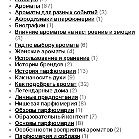
Ароматы
(67)
Ароматы для разных событий
(3)
Афродизиаки в парфюмерии
(1)
Биографии
(1)
Влияние ароматов на настроение и эмоции
(3)
Гид по выбору аромата
(6)
Женские ароматы
(4)
Использование и хранение
(1)
Истории брендов
(2)
История парфюмерии
(13)
Как наносить духи
(9)
Как подобрать аромат
(32)
Легендарные дома
(2)
Личные предпочтения
(1)
Нишевая парфюмерия
(8)
Обзоры парфюмерии
(1)
Образовательный контент
(7)
Основы парфюмерии
(8)
Особенности восприятия ароматов
(2)
Парфюмерия и соблазн
(1)