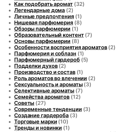
Как подобрать аромат
(32)
Легендарные дома
(2)
Личные предпочтения
(1)
Нишевая парфюмерия
(8)
Обзоры парфюмерии
(1)
Образовательный контент
(7)
Основы парфюмерии
(8)
Особенности восприятия ароматов
(2)
Парфюмерия и соблазн
(1)
Парфюмерный гардероб
(5)
Подделки духов
(2)
Производство и состав
(1)
Роль ароматов во влечении
(2)
Сексуальность и ароматы
(3)
Селективные ароматы
(7)
Семейства ароматов
(12)
Советы
(27)
Современные тенденции
(3)
Создание гардероба
(3)
Торговые марки
(10)
Тренды и новинки
(1)