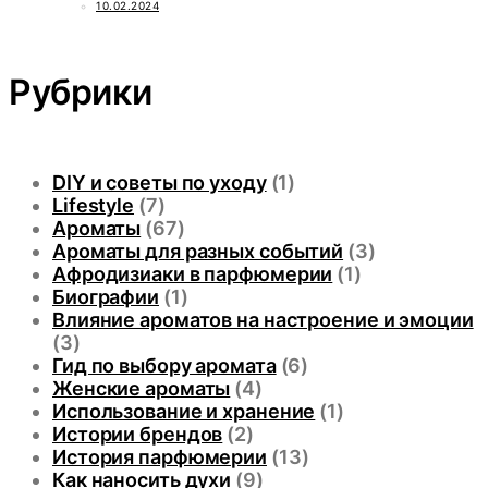
10.02.2024
Рубрики
DIY и советы по уходу
(1)
Lifestyle
(7)
Ароматы
(67)
Ароматы для разных событий
(3)
Афродизиаки в парфюмерии
(1)
Биографии
(1)
Влияние ароматов на настроение и эмоции
(3)
Гид по выбору аромата
(6)
Женские ароматы
(4)
Использование и хранение
(1)
Истории брендов
(2)
История парфюмерии
(13)
Как наносить духи
(9)