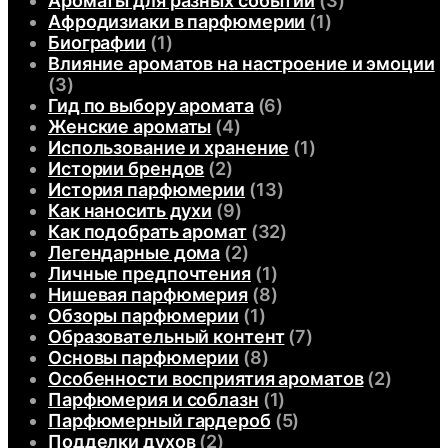
Ароматы для разных событий
(3)
Афродизиаки в парфюмерии
(1)
Биографии
(1)
Влияние ароматов на настроение и эмоции
(3)
Гид по выбору аромата
(6)
Женские ароматы
(4)
Использование и хранение
(1)
Истории брендов
(2)
История парфюмерии
(13)
Как наносить духи
(9)
Как подобрать аромат
(32)
Легендарные дома
(2)
Личные предпочтения
(1)
Нишевая парфюмерия
(8)
Обзоры парфюмерии
(1)
Образовательный контент
(7)
Основы парфюмерии
(8)
Особенности восприятия ароматов
(2)
Парфюмерия и соблазн
(1)
Парфюмерный гардероб
(5)
Подделки духов
(2)