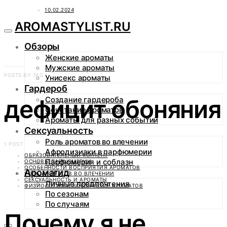
10.02.2024
AROMASTYLIST.RU
Обзоры
Женские ароматы
Мужские ароматы
POSTS BY TAG
Унисекс ароматы
Гардероб
дефицит обоняния
Создание гардероба
Сочетание ароматов
Ароматы для разных событий
Сексуальность
Роль ароматов во влечении
1 POST
Афродизиаки в парфюмерии
ОБРАЗОВАТЕЛЬНЫЙ КОНТЕНТ
Парфюмерия и соблазн
ОСНОВЫ ПАРФЮМЕРИИ
ОСОБЕННОСТИ ВОСПРИЯТИЯ АРОМАТОВ
Аромагид
РОЛЬ АРОМАТОВ ВО ВЛЕЧЕНИИ
СЕКСУАЛЬНОСТЬ И АРОМАТЫ
Личные предпочтения
ФИЗИОЛОГИЯ И ВОСПРИЯТИЕ АРОМАТОВ
По сезонам
По случаям
Почему я не