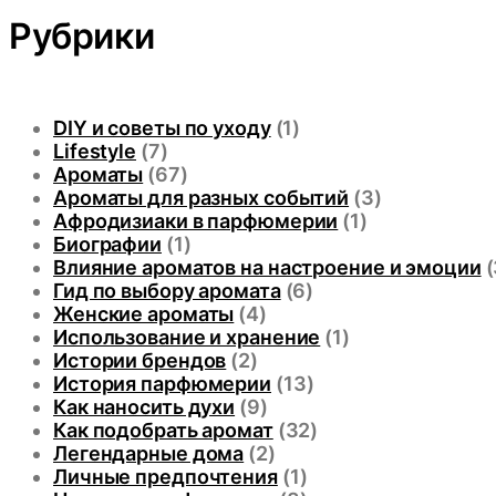
Рубрики
DIY и советы по уходу
(1)
Lifestyle
(7)
Ароматы
(67)
Ароматы для разных событий
(3)
Афродизиаки в парфюмерии
(1)
Биографии
(1)
Влияние ароматов на настроение и эмоции
(
Гид по выбору аромата
(6)
Женские ароматы
(4)
Использование и хранение
(1)
Истории брендов
(2)
История парфюмерии
(13)
Как наносить духи
(9)
Как подобрать аромат
(32)
Легендарные дома
(2)
Личные предпочтения
(1)