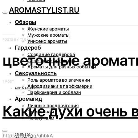
AROMASTYLIST.RU
Обзоры
Женские ароматы
Мужские ароматы
POSTS BY TAG
Унисекс ароматы
Гардероб
цветочные арома
Создание гардероба
Сочетание ароматов
Ароматы для разных событий
Сексуальность
Роль ароматов во влечении
1 POST
Афродизиаки в парфюмерии
АРОМАТЫ
Парфюмерия и соблазн
Аромагид
Какие духи очень 
Личные предпочтения
По сезонам
По случаям
25.01.2024
https://gftm.io/uhbkA