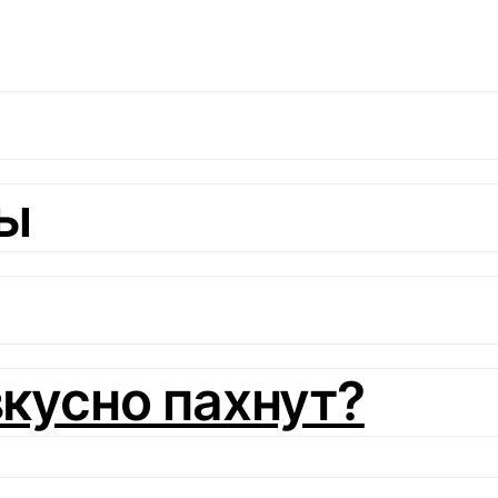
ты
вкусно пахнут?