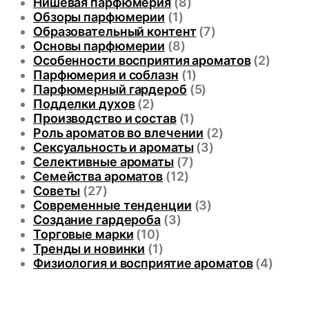
Нишевая парфюмерия
(8)
Обзоры парфюмерии
(1)
Образовательный контент
(7)
Основы парфюмерии
(8)
Особенности восприятия ароматов
(2)
Парфюмерия и соблазн
(1)
Парфюмерный гардероб
(5)
Подделки духов
(2)
Производство и состав
(1)
Роль ароматов во влечении
(2)
Сексуальность и ароматы
(3)
Селективные ароматы
(7)
Семейства ароматов
(12)
Советы
(27)
Современные тенденции
(3)
Создание гардероба
(3)
Торговые марки
(10)
Тренды и новинки
(1)
Физиология и восприятие ароматов
(4)