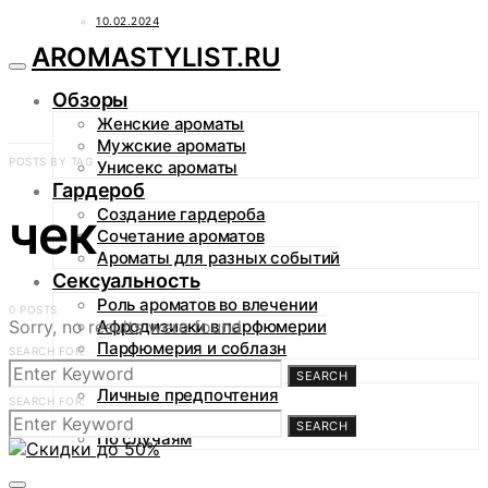
10.02.2024
AROMASTYLIST.RU
Обзоры
Женские ароматы
Мужские ароматы
POSTS BY TAG
Унисекс ароматы
Гардероб
чек
Создание гардероба
Сочетание ароматов
Ароматы для разных событий
Сексуальность
Роль ароматов во влечении
0 POSTS
Sorry, no results were found.
Афродизиаки в парфюмерии
Парфюмерия и соблазн
SEARCH FOR:
Аромагид
SEARCH
Личные предпочтения
SEARCH FOR:
По сезонам
SEARCH
По случаям