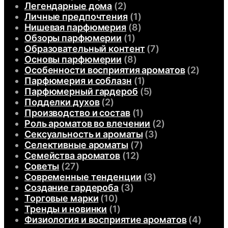
Легендарные дома
(2)
Личные предпочтения
(1)
Нишевая парфюмерия
(8)
Обзоры парфюмерии
(1)
Образовательный контент
(7)
Основы парфюмерии
(8)
Особенности восприятия ароматов
(2)
Парфюмерия и соблазн
(1)
Парфюмерный гардероб
(5)
Подделки духов
(2)
Производство и состав
(1)
Роль ароматов во влечении
(2)
Сексуальность и ароматы
(3)
Селективные ароматы
(7)
Семейства ароматов
(12)
Советы
(27)
Современные тенденции
(3)
Создание гардероба
(3)
Торговые марки
(10)
Тренды и новинки
(1)
Физиология и восприятие ароматов
(4)