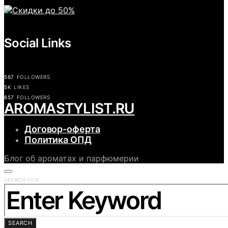
Social Links
567
FOLLOWERS
5K
LIKES
657
FOLLOWERS
АROMASTYLIST.RU
Договор-оферта
Политика ОПД
Блог об ароматах и парфюмерии
SEARCH FOR:
SEARCH