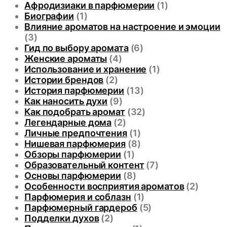
Афродизиаки в парфюмерии
(1)
Биографии
(1)
Влияние ароматов на настроение и эмоции
(3)
Гид по выбору аромата
(6)
Женские ароматы
(4)
Использование и хранение
(1)
Истории брендов
(2)
История парфюмерии
(13)
Как наносить духи
(9)
Как подобрать аромат
(32)
Легендарные дома
(2)
Личные предпочтения
(1)
Нишевая парфюмерия
(8)
Обзоры парфюмерии
(1)
Образовательный контент
(7)
Основы парфюмерии
(8)
Особенности восприятия ароматов
(2)
Парфюмерия и соблазн
(1)
Парфюмерный гардероб
(5)
Подделки духов
(2)