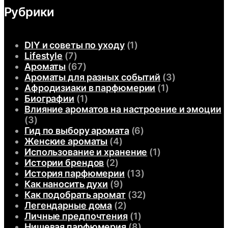
Рубрики
DIY и советы по уходу
(1)
Lifestyle
(7)
Ароматы
(67)
Ароматы для разных событий
(3)
Афродизиаки в парфюмерии
(1)
Биографии
(1)
Влияние ароматов на настроение и эмоции
(3)
Гид по выбору аромата
(6)
Женские ароматы
(4)
Использование и хранение
(1)
Истории брендов
(2)
История парфюмерии
(13)
Как наносить духи
(9)
Как подобрать аромат
(32)
Легендарные дома
(2)
Личные предпочтения
(1)
Нишевая парфюмерия
(8)