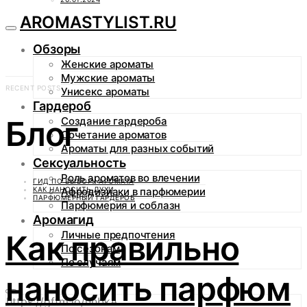
AROMASTYLIST.RU
Обзоры
Женские ароматы
Мужские ароматы
RECENT POSTS
Унисекс ароматы
Гардероб
Блог
Создание гардероба
Сочетание ароматов
Ароматы для разных событий
Сексуальность
Роль ароматов во влечении
ГИД ПО ВЫБОРУ АРОМАТА
КАК НАНОСИТЬ ДУХИ
Афродизиаки в парфюмерии
ПАРФЮМЕРНЫЙ ГАРДЕРОБ
Парфюмерия и соблазн
Аромагид
Личные предпочтения
Как правильно
По сезонам
По случаям
наносить парфюм
https://gftm.io/uhbkA