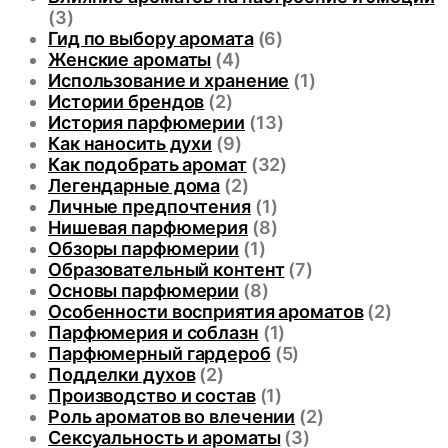
(3)
Гид по выбору аромата
(6)
Женские ароматы
(4)
Использование и хранение
(1)
Истории брендов
(2)
История парфюмерии
(13)
Как наносить духи
(9)
Как подобрать аромат
(32)
Легендарные дома
(2)
Личные предпочтения
(1)
Нишевая парфюмерия
(8)
Обзоры парфюмерии
(1)
Образовательный контент
(7)
Основы парфюмерии
(8)
Особенности восприятия ароматов
(2)
Парфюмерия и соблазн
(1)
Парфюмерный гардероб
(5)
Подделки духов
(2)
Производство и состав
(1)
Роль ароматов во влечении
(2)
Сексуальность и ароматы
(3)