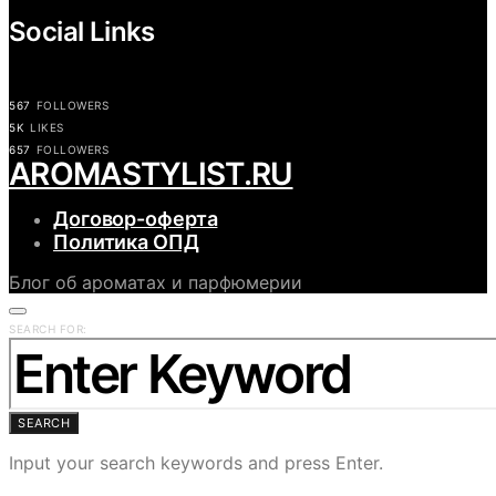
Social Links
567
FOLLOWERS
5K
LIKES
657
FOLLOWERS
АROMASTYLIST.RU
Договор-оферта
Политика ОПД
Блог об ароматах и парфюмерии
SEARCH FOR:
SEARCH
Input your search keywords and press Enter.