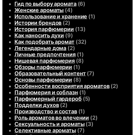
Гид по выбору аромата
(6)
Женские ароматы
(4)
Использование и хранение
(1)
Истории брендов
(2)
История парфюмерии
(13)
Как наносить духи
(9)
Как подобрать аромат
(32)
Легендарные дома
(2)
Личные предпочтения
(1)
Нишевая парфюмерия
(8)
Обзоры парфюмерии
(1)
Образовательный контент
(7)
Основы парфюмерии
(8)
Особенности восприятия ароматов
(2)
Парфюмерия и соблазн
(1)
Парфюмерный гардероб
(5)
Подделки духов
(2)
Производство и состав
(1)
Роль ароматов во влечении
(2)
Сексуальность и ароматы
(3)
Селективные ароматы
(7)