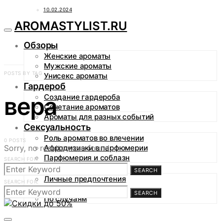
10.02.2024
AROMASTYLIST.RU
Обзоры
Женские ароматы
Мужские ароматы
POSTS BY TAG
Унисекс ароматы
Гардероб
вера
Создание гардероба
Сочетание ароматов
Ароматы для разных событий
Сексуальность
Роль ароматов во влечении
0 POSTS
Sorry, no results were found.
Афродизиаки в парфюмерии
Парфюмерия и соблазн
SEARCH FOR:
Аромагид
SEARCH
Личные предпочтения
SEARCH FOR:
По сезонам
SEARCH
По случаям