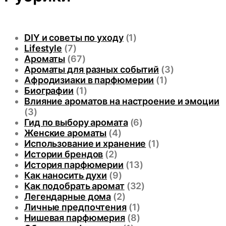
DIY и советы по уходу
(1)
Lifestyle
(7)
Ароматы
(67)
Ароматы для разных событий
(3)
Афродизиаки в парфюмерии
(1)
Биографии
(1)
Влияние ароматов на настроение и эмоции
(3)
Гид по выбору аромата
(6)
Женские ароматы
(4)
Использование и хранение
(1)
Истории брендов
(2)
История парфюмерии
(13)
Как наносить духи
(9)
Как подобрать аромат
(32)
Легендарные дома
(2)
Личные предпочтения
(1)
Нишевая парфюмерия
(8)