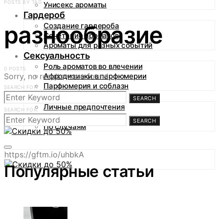
POSTS BY TAG
Унисекс ароматы
Гардероб
разнообразие
Создание гардероба
Сочетание ароматов
Ароматы для разных событий
Сексуальность
Роль ароматов во влечении
0 POSTS
Sorry, no results were found.
Афродизиаки в парфюмерии
Парфюмерия и соблазн
SEARCH FOR:
Аромагид
SEARCH
Личные предпочтения
SEARCH FOR:
По сезонам
SEARCH
По случаям
https://gftm.io/uhbkA
Популярные статьи