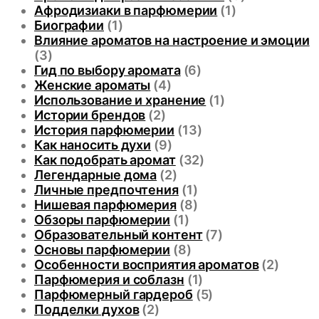
Афродизиаки в парфюмерии
(1)
Биографии
(1)
Влияние ароматов на настроение и эмоции
(3)
Гид по выбору аромата
(6)
Женские ароматы
(4)
Использование и хранение
(1)
Истории брендов
(2)
История парфюмерии
(13)
Как наносить духи
(9)
Как подобрать аромат
(32)
Легендарные дома
(2)
Личные предпочтения
(1)
Нишевая парфюмерия
(8)
Обзоры парфюмерии
(1)
Образовательный контент
(7)
Основы парфюмерии
(8)
Особенности восприятия ароматов
(2)
Парфюмерия и соблазн
(1)
Парфюмерный гардероб
(5)
Подделки духов
(2)