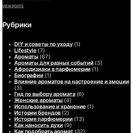
VIEW POSTS
Рубрики
DIY и советы по уходу
(1)
Lifestyle
(7)
Ароматы
(67)
Ароматы для разных событий
(3)
Афродизиаки в парфюмерии
(1)
Биографии
(1)
Влияние ароматов на настроение и эмоции
(3)
Гид по выбору аромата
(6)
Женские ароматы
(4)
Использование и хранение
(1)
Истории брендов
(2)
История парфюмерии
(13)
Как наносить духи
(9)
Как подобрать аромат
(32)