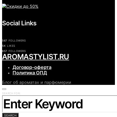
Social Links
567
FOLLOWERS
5K
LIKES
657
FOLLOWERS
АROMASTYLIST.RU
Договор-оферта
Политика ОПД
Блог об ароматах и парфюмерии
SEARCH FOR:
SEARCH