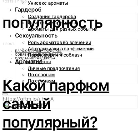
POSTS BY TAG
Унисекс ароматы
Гардероб
популярность
Создание гардероба
Сочетание ароматов
Ароматы для разных событий
Сексуальность
Роль ароматов во влечении
1 POST
Афродизиаки в парфюмерии
ПАРФЮМЕРНЫЙ ГАРДЕРОБ
Парфюмерия и соблазн
СОВРЕМЕННЫЕ ТЕНДЕНЦИИ
СОЗДАНИЕ ГАРДЕРОБА
Аромагид
ТРЕНДЫ И НОВИНКИ
Личные предпочтения
По сезонам
Какой парфюм
По случаям
самый
https://gftm.io/uhbkA
популярный?