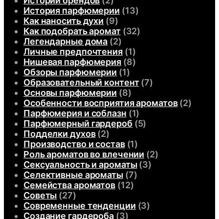
Истории брендов
(2)
История парфюмерии
(13)
Как наносить духи
(9)
Как подобрать аромат
(32)
Легендарные дома
(2)
Личные предпочтения
(1)
Нишевая парфюмерия
(8)
Обзоры парфюмерии
(1)
Образовательный контент
(7)
Основы парфюмерии
(8)
Особенности восприятия ароматов
(2)
Парфюмерия и соблазн
(1)
Парфюмерный гардероб
(5)
Подделки духов
(2)
Производство и состав
(1)
Роль ароматов во влечении
(2)
Сексуальность и ароматы
(3)
Селективные ароматы
(7)
Семейства ароматов
(12)
Советы
(27)
Современные тенденции
(3)
Создание гардероба
(3)