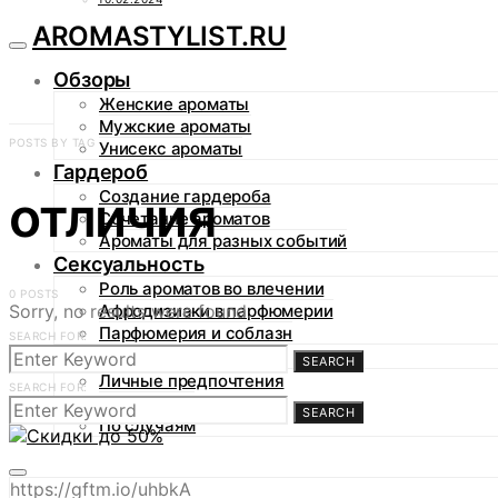
AROMASTYLIST.RU
Обзоры
Женские ароматы
Мужские ароматы
POSTS BY TAG
Унисекс ароматы
Гардероб
отличия
Создание гардероба
Сочетание ароматов
Ароматы для разных событий
Сексуальность
Роль ароматов во влечении
0 POSTS
Sorry, no results were found.
Афродизиаки в парфюмерии
Парфюмерия и соблазн
SEARCH FOR:
Аромагид
SEARCH
Личные предпочтения
SEARCH FOR:
По сезонам
SEARCH
По случаям
https://gftm.io/uhbkA