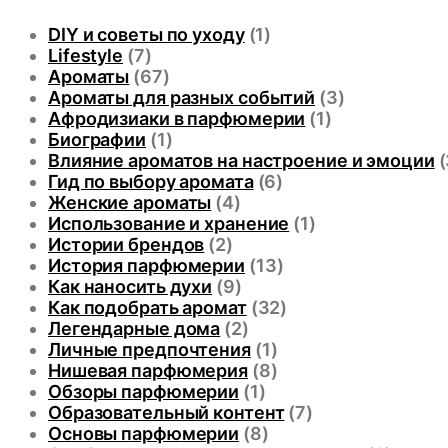
DIY и советы по уходу
(1)
Lifestyle
(7)
Ароматы
(67)
Ароматы для разных событий
(3)
Афродизиаки в парфюмерии
(1)
Биографии
(1)
Влияние ароматов на настроение и эмоции
(
Гид по выбору аромата
(6)
Женские ароматы
(4)
Использование и хранение
(1)
Истории брендов
(2)
История парфюмерии
(13)
Как наносить духи
(9)
Как подобрать аромат
(32)
Легендарные дома
(2)
Личные предпочтения
(1)
Нишевая парфюмерия
(8)
Обзоры парфюмерии
(1)
Образовательный контент
(7)
Основы парфюмерии
(8)