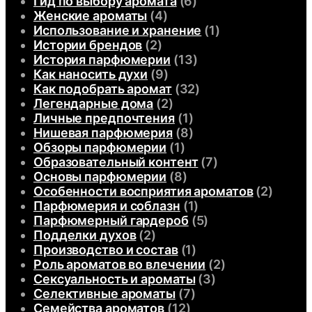
Гид по выбору аромата
(6)
Женские ароматы
(4)
Использование и хранение
(1)
Истории брендов
(2)
История парфюмерии
(13)
Как наносить духи
(9)
Как подобрать аромат
(32)
Легендарные дома
(2)
Личные предпочтения
(1)
Нишевая парфюмерия
(8)
Обзоры парфюмерии
(1)
Образовательный контент
(7)
Основы парфюмерии
(8)
Особенности восприятия ароматов
(2)
Парфюмерия и соблазн
(1)
Парфюмерный гардероб
(5)
Подделки духов
(2)
Производство и состав
(1)
Роль ароматов во влечении
(2)
Сексуальность и ароматы
(3)
Селективные ароматы
(7)
Семейства ароматов
(12)