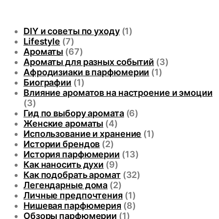
DIY и советы по уходу
(1)
Lifestyle
(7)
Ароматы
(67)
Ароматы для разных событий
(3)
Афродизиаки в парфюмерии
(1)
Биографии
(1)
Влияние ароматов на настроение и эмоции
(3)
Гид по выбору аромата
(6)
Женские ароматы
(4)
Использование и хранение
(1)
Истории брендов
(2)
История парфюмерии
(13)
Как наносить духи
(9)
Как подобрать аромат
(32)
Легендарные дома
(2)
Личные предпочтения
(1)
Нишевая парфюмерия
(8)
Обзоры парфюмерии
(1)