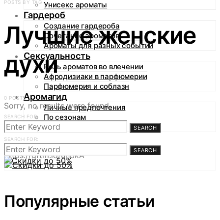
POSTS BY TAG
Унисекс ароматы
Гардероб
Лучшие женские
Создание гардероба
Сочетание ароматов
Ароматы для разных событий
духи
Сексуальность
Роль ароматов во влечении
Афродизиаки в парфюмерии
Парфюмерия и соблазн
Аромагид
0 POSTS
Sorry, no results were found.
Личные предпочтения
По сезонам
SEARCH FOR:
По случаям
SEARCH
SEARCH FOR:
SEARCH
https://gftm.io/uhbkA
Популярные статьи