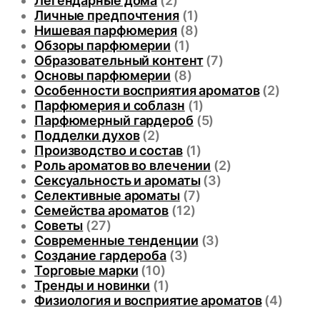
Легендарные дома
(2)
Личные предпочтения
(1)
Нишевая парфюмерия
(8)
Обзоры парфюмерии
(1)
Образовательный контент
(7)
Основы парфюмерии
(8)
Особенности восприятия ароматов
(2)
Парфюмерия и соблазн
(1)
Парфюмерный гардероб
(5)
Подделки духов
(2)
Производство и состав
(1)
Роль ароматов во влечении
(2)
Сексуальность и ароматы
(3)
Селективные ароматы
(7)
Семейства ароматов
(12)
Советы
(27)
Современные тенденции
(3)
Создание гардероба
(3)
Торговые марки
(10)
Тренды и новинки
(1)
Физиология и восприятие ароматов
(4)