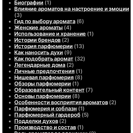
Биографии
(1)
Влияние ароматов на настроение и эмоции
(3)
Гид по выбору аромата
(6)
Женские ароматы
(4)
Использование и хранение
(1)
Истории брендов
(2)
История парфюмерии
(13)
Как наносить духи
(9)
Как подобрать аромат
(32)
Легендарные дома
(2)
Личные предпочтения
(1)
Нишевая парфюмерия
(8)
Обзоры парфюмерии
(1)
Образовательный контент
(7)
Основы парфюмерии
(8)
Особенности восприятия ароматов
(2)
Парфюмерия и соблазн
(1)
Парфюмерный гардероб
(5)
Подделки духов
(2)
Производство и состав
(1)