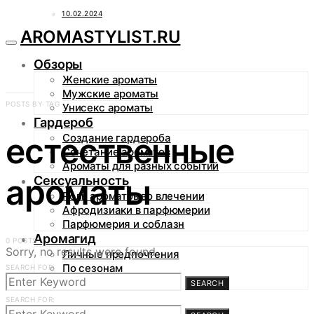
10.02.2024
AROMASTYLIST.RU
Обзоры
Женские ароматы
Мужские ароматы
POSTS BY TAG
Унисекс ароматы
Гардероб
естественные
Создание гардероба
Сочетание ароматов
Ароматы для разных событий
ароматы
Сексуальность
Роль ароматов во влечении
Афродизиаки в парфюмерии
Парфюмерия и соблазн
Аромагид
0 POSTS
Sorry, no results were found.
Личные предпочтения
По сезонам
SEARCH FOR:
По случаям
SEARCH
SEARCH FOR: