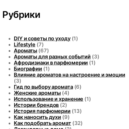
Рубрики
DIY и советы по уходу
(1)
Lifestyle
(7)
Ароматы
(67)
Ароматы для разных событий
(3)
Афродизиаки в парфюмерии
(1)
Биографии
(1)
Влияние ароматов на настроение и эмоции
(3)
Гид по выбору аромата
(6)
Женские ароматы
(4)
Использование и хранение
(1)
Истории брендов
(2)
История парфюмерии
(13)
Как наносить духи
(9)
Как подобрать аромат
(32)