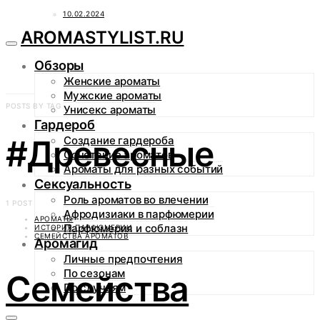
10.02.2024
AROMASTYLIST.RU
Обзоры
Женские ароматы
Мужские ароматы
POSTS BY TAG
Унисекс ароматы
Гардероб
#Древесные
Создание гардероба
Сочетание ароматов
Ароматы для разных событий
Сексуальность
Роль ароматов во влечении
1 POST
Афродизиаки в парфюмерии
АРОМАТЫ
Парфюмерия и соблазн
ИСТОРИЯ ПАРФЮМЕРИИ
СЕМЕЙСТВА АРОМАТОВ
Аромагид
Личные предпочтения
По сезонам
Семейства
По случаям