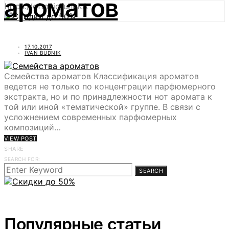
ароматов
https://gftm.io/uhbkA
17.10.2017
IVAN BUDNIK
Семейства ароматов Классификация ароматов
ведется не только по концентрации парфюмерного
экстракта, но и по принадлежности нот аромата к
той или иной «тематической» группе. В связи с
усложнением современных парфюмерных
композиций…
VIEW POST
SHARE
SEARCH FOR:
SEARCH
Популярные статьи