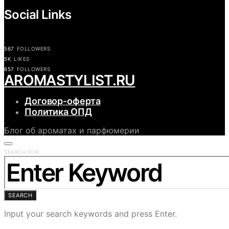
Social Links
567
FOLLOWERS
5K
LIKES
657
FOLLOWERS
АROMASTYLIST.RU
Договор-оферта
Политика ОПД
Блог об ароматах и парфюмерии
SEARCH FOR:
SEARCH
Input your search keywords and press Enter.