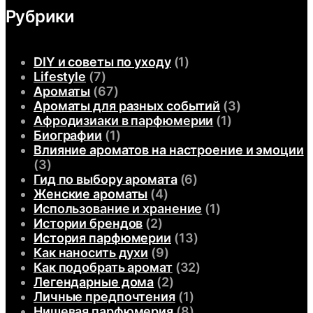
Рубрики
DIY и советы по уходу
(1)
Lifestyle
(7)
Ароматы
(67)
Ароматы для разных событий
(3)
Афродизиаки в парфюмерии
(1)
Биографии
(1)
Влияние ароматов на настроение и эмоции
(3)
Гид по выбору аромата
(6)
Женские ароматы
(4)
Использование и хранение
(1)
Истории брендов
(2)
История парфюмерии
(13)
Как наносить духи
(9)
Как подобрать аромат
(32)
Легендарные дома
(2)
Личные предпочтения
(1)
Нишевая парфюмерия
(8)