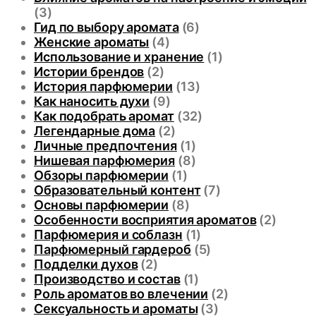
(3)
Гид по выбору аромата
(6)
Женские ароматы
(4)
Использование и хранение
(1)
Истории брендов
(2)
История парфюмерии
(13)
Как наносить духи
(9)
Как подобрать аромат
(32)
Легендарные дома
(2)
Личные предпочтения
(1)
Нишевая парфюмерия
(8)
Обзоры парфюмерии
(1)
Образовательный контент
(7)
Основы парфюмерии
(8)
Особенности восприятия ароматов
(2)
Парфюмерия и соблазн
(1)
Парфюмерный гардероб
(5)
Подделки духов
(2)
Производство и состав
(1)
Роль ароматов во влечении
(2)
Сексуальность и ароматы
(3)