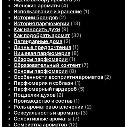
Женские ароматы
(4)
Использование и хранение
(1)
Истории брендов
(2)
История парфюмерии
(13)
Как наносить духи
(9)
Как подобрать аромат
(32)
Легендарные дома
(2)
Личные предпочтения
(1)
Нишевая парфюмерия
(8)
Обзоры парфюмерии
(1)
Образовательный контент
(7)
Основы парфюмерии
(8)
Особенности восприятия ароматов
(2)
Парфюмерия и соблазн
(1)
Парфюмерный гардероб
(5)
Подделки духов
(2)
Производство и состав
(1)
Роль ароматов во влечении
(2)
Сексуальность и ароматы
(3)
Селективные ароматы
(7)
Семейства ароматов
(12)