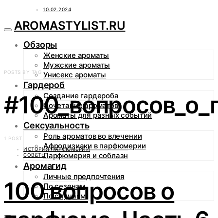
10.02.2024
AROMASTYLIST.RU
Обзоры
Женские ароматы
Мужские ароматы
POSTS BY TAG
Унисекс ароматы
Гардероб
#100_вопросов_о
Создание гардероба
Сочетание ароматов
Ароматы для разных событий
Сексуальность
Роль ароматов во влечении
1 POST
Афродизиаки в парфюмерии
ИСТОРИЯ ПАРФЮМЕРИИ
Парфюмерия и соблазн
СОВЕТЫ
Аромагид
Личные предпочтения
100 вопросов о
По сезонам
По случаям