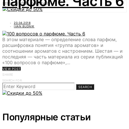
парфюме. Часть 6
https://gftm.io/uhbkA
20.04.2018
IVAN BUDNIK
В этом материале — определение слова парфюм,
расшифровка понятия «группа ароматов» и
соотношении ароматов с настроением. Шестая — и
последняя — часть материала из серии публикаций
«100 вопросов о парфюме»,…
VIEW POST
SHARE
SEARCH FOR:
SEARCH
Популярные статьи