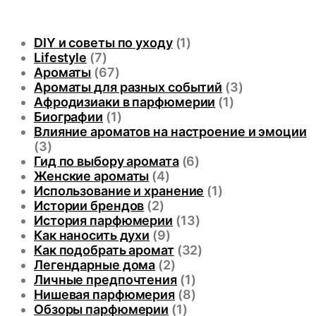
DIY и советы по уходу
(1)
Lifestyle
(7)
Ароматы
(67)
Ароматы для разных событий
(3)
Афродизиаки в парфюмерии
(1)
Биографии
(1)
Влияние ароматов на настроение и эмоции
(3)
Гид по выбору аромата
(6)
Женские ароматы
(4)
Использование и хранение
(1)
Истории брендов
(2)
История парфюмерии
(13)
Как наносить духи
(9)
Как подобрать аромат
(32)
Легендарные дома
(2)
Личные предпочтения
(1)
Нишевая парфюмерия
(8)
Обзоры парфюмерии
(1)