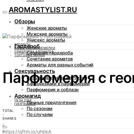
AROMASTYLIST.RU
Обзоры
Женские ароматы
Мужские ароматы
Унисекс ароматы
АРОМАТЫ
Гардероб
ИСТОРИЯ ПАРФЮМЕРИИ
СЕМЕЙСТВА АРОМАТОВ
Создание гардероба
ТОРГОВЫЕ МАРКИ
Сочетание ароматов
Ароматы для разных событий
Сексуальность
Парфюмерия с гео
Роль ароматов во влечении
Афродизиаки в парфюмерии
Парфюмерия и соблазн
Аромагид
19.04.2018
Личные предпочтения
IVAN BUDNIK
По сезонам
TOTAL
По случаям
0
SHARES
0
0
https://gftm.io/uhbkA