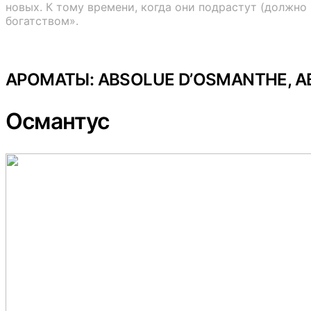
новых. К тому времени, когда они подрастут (должно 
богатством».
АРОМАТЫ: ABSOLUE D’OSMANTHE, A
Османтус